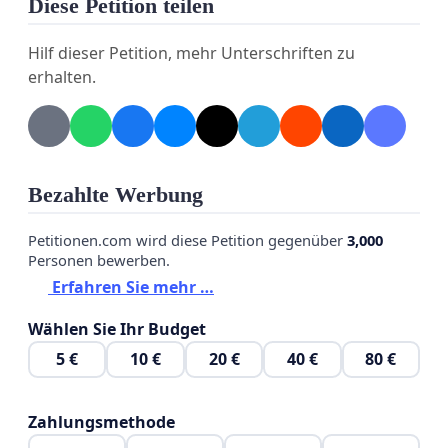
Diese Petition teilen
· Klare Verurteilung der ethnisch motivierten
Gewaltakte und der Menschenrechtsverletzungen
Hilf dieser Petition, mehr Unterschriften zu
in der Provinz Suwaida.
erhalten.
· Politischen Druck auf die Übergangsregierung
in Damaskus und deren Milizen ausüben, um die
Belagerung zu beenden und humanitäre Korridore
Bezahlte Werbung
öffnen zu lassen.
Petitionen.com wird diese Petition gegenüber
3,000
· Internationale Schutzmechanismen für die
Personen bewerben.
drusische Minderheit in Syrien aktiv unterstützen.
Erfahren Sie mehr …
· Einhaltung und Umsetzung internationaler
Wählen Sie Ihr Budget
Verpflichtungen Deutschlands, insbesondere
5 €
10 €
20 €
40 €
80 €
gemäß Genfer Konventionen und internationalen
Menschenrechtsabkommen.
Zahlungsmethode
2. Humanitäre und medizinische Unterstützung: