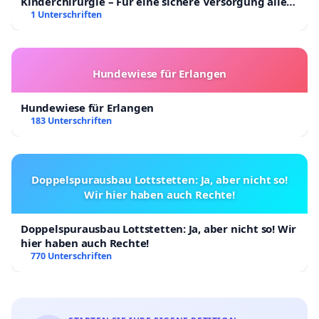
Kinderchirurgie – Für eine sichere Versorgung aller
Verpflichtungen. Bitte teilen Sie uns mit, wie Sie
Kinder in Deutschland
1 Unterschriften
sich für die oben genannten Punkte einsetzen
werden.
Hundewiese für Erlangen
Gerne stehen wir Ihnen für ein persönliches
Gespräch zur Verfügung, um weitere Details zu
Hundewiese für Erlangen
183 Unterschriften
erläutern oder Fragen zu beantworten. Als
Vertreter der medizinischen Körperschaft des
Vereins SanaD e.V. würden wir uns über einen
Doppelspurausbau Lottstetten: Ja, aber nicht so!
konstruktiven Austausch freuen.
Wir hier haben auch Rechte!
Mit vorzüglicher Hochachtung
Doppelspurausbau Lottstetten: Ja, aber nicht so! Wir
hier haben auch Rechte!
770 Unterschriften