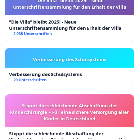
· Einrichtung humanitärer
"Die Villa" bleibt 2025! - Neue
Unterschriftensammlung für den Erhalt der Villa
Aufnahmeprogramme für besonders gefährdete
Personen.
"Die Villa" bleibt 2025! - Neue
Unterschriftensammlung für den Erhalt der Villa
Wir sind in Deutschland fest verwurzelt und leisten
2 038 Unterschriften
einen aktiven Beitrag zu Gesellschaft, Bildung und
Arbeitswelt. Dennoch leben unsere Familien in
Suwaida weiterhin in akuter Gefahr. Sie benötigen
Verbesserung des Schulsystems
dringend Schutz und eine entschiedene Stimme
Verbesserung des Schulsystems
der internationalen Politik.
20 Unterschriften
Zur weiteren Untermauerung unseres Anliegens
finden Sie im Anhang aktuelle Medienberichte und
Stoppt die schleichende Abschaffung der
Hintergrundinformationen.
Kinderchirurgie – Für eine sichere Versorgung aller
Kinder in Deutschland
Wir danken Ihnen für Ihre Aufmerksamkeit und
bitten um konsequentes Handeln im Rahmen der
Stoppt die schleichende Abschaffung der
bestehenden nationalen und internationalen