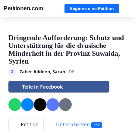
Petitionen.com
Beginne eine Petition
Dringende Aufforderung: Schutz und
Unterstützung für die drusische
Minderheit in der Provinz Suwaida,
Syrien
Zaher Addeen, Sarah
· DE
Z
Teile in Facebook
Petition
Unterschriften
352