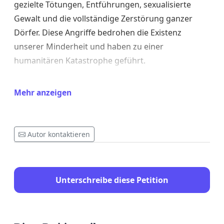
gezielte Tötungen, Entführungen, sexualisierte
Gewalt und die vollständige Zerstörung ganzer
Dörfer. Diese Angriffe bedrohen die Existenz
unserer Minderheit und haben zu einer
humanitären Katastrophe geführt.
Diese Aufforderung wird von Mitgliedern der
Mehr anzeigen
drusischen Gemeinschaft sowie von
Unterstützer:innen aus Deutschland getragen, die
sich für den Schutz von Menschenrechten und
Autor kontaktieren
humanitäre Hilfe einsetzen.
Unsere dringenden Bitten an den Deutschen
Bundestag und die Bundesregierung:
Unterschreibe diese Petition
1. Politische Unterstützung und internationaler
Druck: