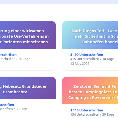
hrung eines wirksamen
Nach Diegos Tod – Lasst
onate Use-Verfahrens in
mehr Sicherheit in Sc
r Patienten mit seltenen
Bahnhöfen handel
trararen Erkrankungen
erschriften
3 190 Unterschriften
rschriften / 30 Tage
415 Unterschriften / 30 Tage
6
13 May 2026
g Hebesatz Grundsteuer
Zerstören Sie nicht Fi
Brombachtal
besten Campingplatz, O
Camping in Rovaniemi –
Umzug!
schriften
chriften / 30 Tage
1 118 Unterschriften
154 Unterschriften / 30 Tage