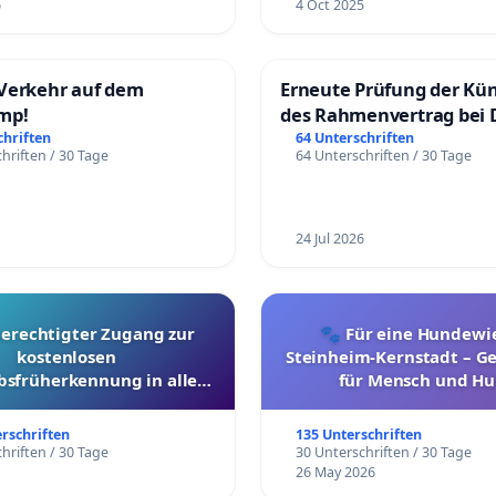
6
4 Oct 2025
Verkehr auf dem
Erneute Prüfung der Kü
mp!
des Rahmenvertrag bei 
Fahrwegdienste Gmbh
chriften
64 Unterschriften
hriften / 30 Tage
64 Unterschriften / 30 Tage
24 Jul 2026
berechtigter Zugang zur
🐾 Für eine Hundewie
kostenlosen
Steinheim-Kernstadt – 
bsfrüherkennung in allen
für Mensch und Hu
Kantonen
erschriften
135 Unterschriften
hriften / 30 Tage
30 Unterschriften / 30 Tage
26 May 2026