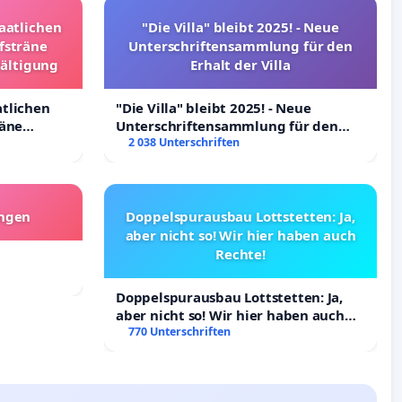
taatlichen
"Die Villa" bleibt 2025! - Neue
fsträne
Unterschriftensammlung für den
wältigung
Erhalt der Villa
atlichen
"Die Villa" bleibt 2025! - Neue
räne
Unterschriftensammlung für den
ltigung
Erhalt der Villa
2 038 Unterschriften
angen
Doppelspurausbau Lottstetten: Ja,
aber nicht so! Wir hier haben auch
Rechte!
Doppelspurausbau Lottstetten: Ja,
aber nicht so! Wir hier haben auch
Rechte!
770 Unterschriften