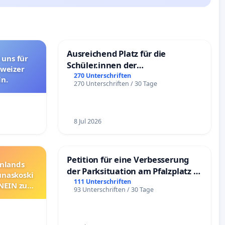
Ausreichend Platz für die
 uns für
Schüler.innen der
hweizer
Schönbergschule
270 Unterschriften
n.
270 Unterschriften / 30 Tage
8 Jul 2026
Petition für eine Verbesserung
nnlands
der Parksituation am Pfalzplatz in
unaskoski
Mannheim
111 Unterschriften
 NEIN zum
93 Unterschriften / 30 Tage