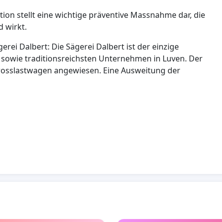
n stellt eine wichtige präventive Massnahme dar, die
ld wirkt.
ei Dalbert: Die Sägerei Dalbert ist der einzige
n sowie traditionsreichsten Unternehmen in Luven. Der
 Grosslastwagen angewiesen. Eine Ausweitung der
en Abläufe sicherzustellen und zugleich die
 verbessern – was sowohl dem Betrieb auch
t nur den unmittelbaren Anwohnern und Betrieben
sgefühl in unserer Gemeinde nachhaltig verbessert.