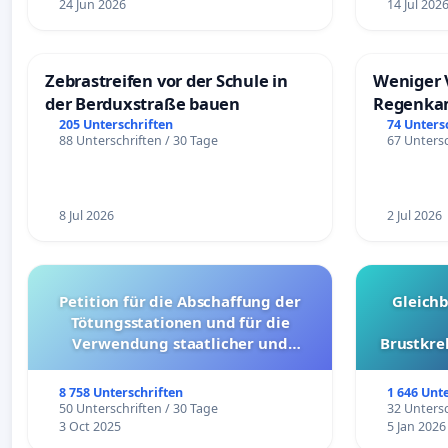
24 Jun 2026
14 Jul 202
Zebrastreifen vor der Schule in
Weniger 
der Berduxstraße bauen
Regenka
205 Unterschriften
74 Unters
88 Unterschriften / 30 Tage
67 Untersc
8 Jul 2026
2 Jul 2026
Petition für die Abschaffung der
Gleich
Tötungsstationen und für die
Verwendung staatlicher und
Brustkre
kommunaler Mittel zur Prävention
8 758 Unterschriften
1 646 Unt
50 Unterschriften / 30 Tage
32 Untersc
3 Oct 2025
5 Jan 2026