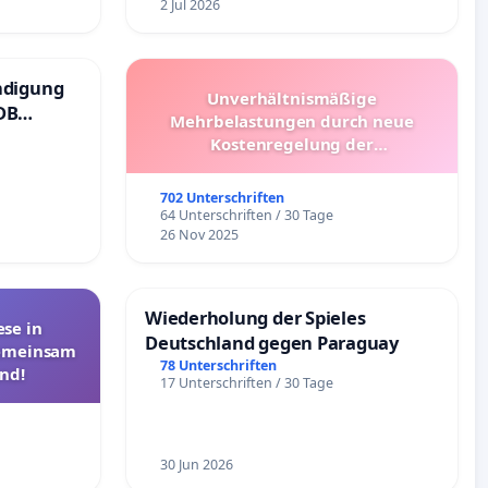
2 Jul 2026
ndigung
Unverhältnismäßige
DB
Mehrbelastungen durch neue
Kostenregelung der
Schülerbeförderung – Bitte um
Überprüfung und Alternativen
702 Unterschriften
64 Unterschriften / 30 Tage
26 Nov 2025
Wiederholung der Spieles
se in
Deutschland gegen Paraguay
Gemeinsam
78 Unterschriften
nd!
17 Unterschriften / 30 Tage
30 Jun 2026