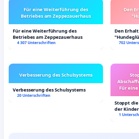
Für eine Weiterführung des
Den Er
Betriebes am Zeppezauerhaus
"Hu
Für eine Weiterführung des
Den Erhal
Betriebes am Zeppezauerhaus
"Hundeglüc
4 307 Unterschriften
702 Unters
Verbesserung des Schulsystems
Sto
Abschaff
Für eine
Verbesserung des Schulsystems
Ki
20 Unterschriften
Stoppt die
der Kinder
Wir danken Ihnen für die wohlwollende Prüfung unser
sichere Ve
1 Untersch
ergänzende Informationen gerne zur Verfügung.
Deutschla