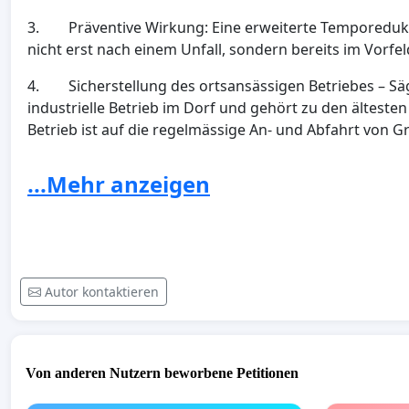
3. Präventive Wirkung: Eine erweiterte Temporeduktio
nicht erst nach einem Unfall, sondern bereits im Vorfe
4. Sicherstellung des ortsansässigen Betriebes – Säger
industrielle Betrieb im Dorf und gehört zu den älteste
Betrieb ist auf die regelmässige An- und Abfahrt von
Tempo-50-Zone trägt dazu bei, diese betriebsnotwendig
Verkehrssicherheit für alle Verkehrsteilnehmenden zu
...Mehr anzeigen
zugutekommt.
Wir sind überzeugt, dass eine solche Anpassung nich
zugutekommt, sondern auch das allgemeine Sicherheit
Autor kontaktieren
Von anderen Nutzern beworbene Petitionen