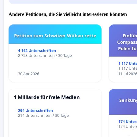
Andere Petitionen, die Sie vielleicht interessieren könnten
Petition zum Schwiizer Wiibau rette
Einfü
Compassi
Polen fü
4 142 Unterschriften
und ul
2 753 Unterschriften / 30 Tage
1 117 Unt
1 117 Unte
30 Apr 2026
11 Jul 202
1 Milliarde für freie Medien
Senkun
294 Unterschriften
214 Unterschriften / 30 Tage
174 Unter
174 Unters