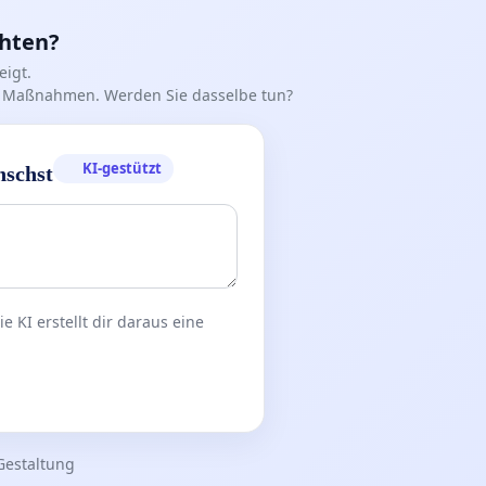
chten?
igt.
iff Maßnahmen. Werden Sie dasselbe tun?
KI-gestützt
nschst
 KI erstellt dir daraus eine
Gestaltung