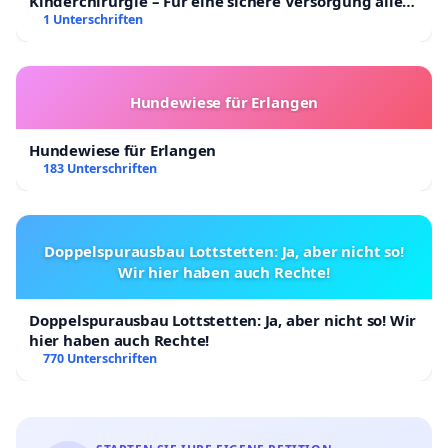
Kinderchirurgie – Für eine sichere Versorgung aller
Kinder in Deutschland
1 Unterschriften
Hundewiese für Erlangen
Hundewiese für Erlangen
183 Unterschriften
Doppelspurausbau Lottstetten: Ja, aber nicht so!
Wir hier haben auch Rechte!
Doppelspurausbau Lottstetten: Ja, aber nicht so! Wir
hier haben auch Rechte!
770 Unterschriften