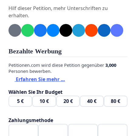
Die Unterstützung von Herrn Prof. Dr. Marcel
Hilf dieser Petition, mehr Unterschriften zu
Alexander Niggli ist gewiss, er selbst spricht sich
erhalten.
für Prüfungen mit technischen Hilfsmitteln aus und
weiss von dieser Petition.
Bezahlte Werbung
Petitionen.com wird diese Petition gegenüber
3,000
Personen bewerben.
Erfahren Sie mehr …
Wählen Sie Ihr Budget
5 €
10 €
20 €
40 €
80 €
Zahlungsmethode