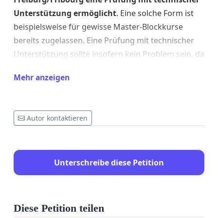
Unterstützung ermöglicht
. Eine solche Form ist
beispielsweise für gewisse Master-Blockkurse
bereits zugelassen. Eine Prüfung mit technischer
Unterstützung sollte insofern kein Problem sein, da
diese sowieso "open-book" durchgeführt wird.
Mehr anzeigen
Zudem ist das Ausdrucken der Unterlagen für die
Autor kontaktieren
bevorstehende Bachelor-Prüfung
unverhältnismässig, da sich der Stoff weit über
1500 Seiten erstreckt, dies für Studenten mit
Unterschreibe diese Petition
grossen Kosten verbunden ist und den Ideen des
Umweltschutzes zuwiderläuft.
Diese Petition teilen