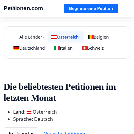
Petitionen.com
Beginne eine Petition
Alle Länder
Österreich
Belgien
›
›
›
Deutschland
Italien
Schweiz
›
›
›
Die beliebtesten Petitionen im
letzten Monat
Land:
Österreich
Sprache: Deutsch
Im Trend
Neueste Petitionen