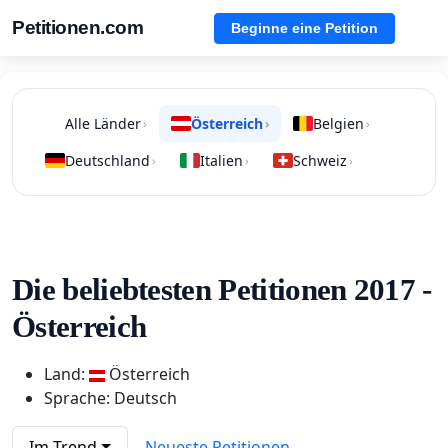
Petitionen.com
Beginne eine Petition
Alle Länder
Österreich
Belgien
›
›
›
Deutschland
Italien
Schweiz
›
›
›
Die beliebtesten Petitionen 2017 -
Österreich
Land:
Österreich
Sprache: Deutsch
Im Trend
Neueste Petitionen