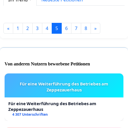
«
1
2
3
4
5
6
7
8
»
Von anderen Nutzern beworbene Petitionen
Für eine Weiterführung des Betriebes am
Zeppezauerhaus
Für eine Weiterführung des Betriebes am
Zeppezauerhaus
4 307 Unterschriften