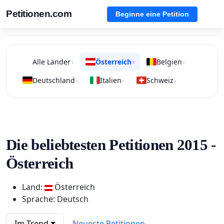
Petitionen.com
Beginne eine Petition
Alle Länder
Österreich
Belgien
›
›
›
Deutschland
Italien
Schweiz
›
›
›
Die beliebtesten Petitionen 2015 -
Österreich
Land:
Österreich
Sprache: Deutsch
Im Trend
Neueste Petitionen