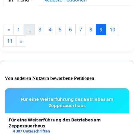
«
1
...
3
4
5
6
7
8
9
10
11
»
Von anderen Nutzern beworbene Petitionen
Für eine Weiterführung des Betriebes am
Zeppezauerhaus
Für eine Weiterführung des Betriebes am
Zeppezauerhaus
4 307 Unterschriften