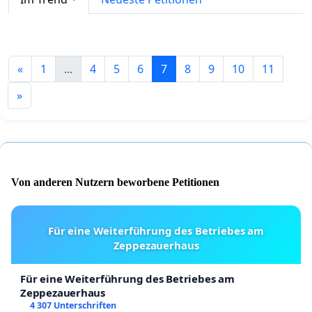
«
1
...
4
5
6
7
8
9
10
11
»
Von anderen Nutzern beworbene Petitionen
Für eine Weiterführung des Betriebes am
Zeppezauerhaus
Für eine Weiterführung des Betriebes am
Zeppezauerhaus
4 307 Unterschriften