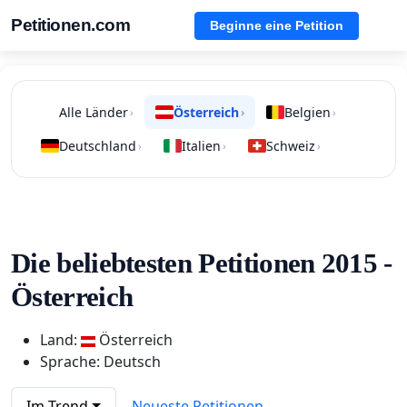
Petitionen.com
Beginne eine Petition
Alle Länder
Österreich
Belgien
›
›
›
Deutschland
Italien
Schweiz
›
›
›
Die beliebtesten Petitionen 2015 -
Österreich
Land:
Österreich
Sprache: Deutsch
Im Trend
Neueste Petitionen