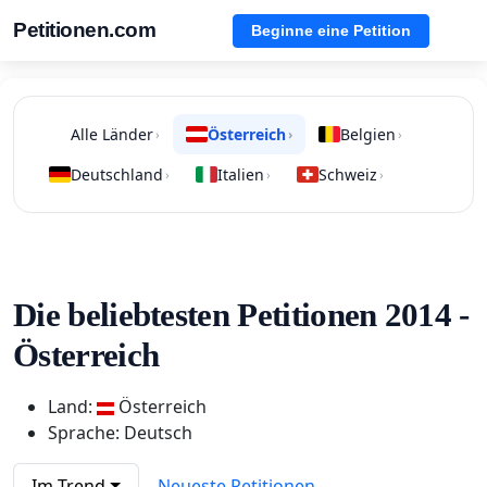
Petitionen.com
Beginne eine Petition
Alle Länder
Österreich
Belgien
›
›
›
Deutschland
Italien
Schweiz
›
›
›
Die beliebtesten Petitionen 2014 -
Österreich
Land:
Österreich
Sprache: Deutsch
Im Trend
Neueste Petitionen