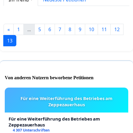
«
1
...
5
6
7
8
9
10
11
12
13
Von anderen Nutzern beworbene Petitionen
Für eine Weiterführung des Betriebes am
Zeppezauerhaus
Für eine Weiterführung des Betriebes am
Zeppezauerhaus
4 307 Unterschriften