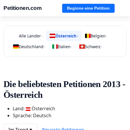
Petitionen.com
Beginne eine Petition
Alle Länder
Österreich
Belgien
›
›
›
Deutschland
Italien
Schweiz
›
›
›
Die beliebtesten Petitionen 2013 -
Österreich
Land:
Österreich
Sprache: Deutsch
Im Trend
Neueste Petitionen