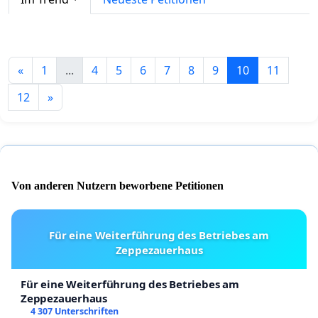
«
1
...
4
5
6
7
8
9
10
11
12
»
Von anderen Nutzern beworbene Petitionen
Für eine Weiterführung des Betriebes am
Zeppezauerhaus
Für eine Weiterführung des Betriebes am
Zeppezauerhaus
4 307 Unterschriften