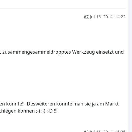
#7
Jul 16, 2014, 14:22
in hart zusammengesammeldropptes Werkzeug einsetzt und
euen könnte!!! Desweiteren könnte man sie ja am Markt
gen können ;-) :-) :-D !!!
#8
Jul 16, 2014, 15:35