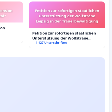
pension
Petition zur sofortigen staatlichen
tal"
Unterstützung der Wolfsträne
Leipzig in der Trauerbewältigung
ion
Petition zur sofortigen staatlichen
Unterstützung der Wolfsträne
Leipzig in der Trauerbewältigung
1 127 Unterschriften