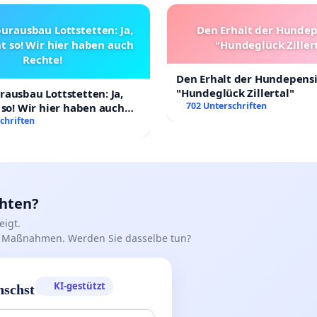
urausbau Lottstetten: Ja,
Den Erhalt der Hunde
t so! Wir hier haben auch
"Hundeglück Ziller
Rechte!
Den Erhalt der Hundepens
"Hundeglück Zillertal"
ausbau Lottstetten: Ja,
702 Unterschriften
 so! Wir hier haben auch
chriften
chten?
igt.
iff Maßnahmen. Werden Sie dasselbe tun?
KI-gestützt
nschst