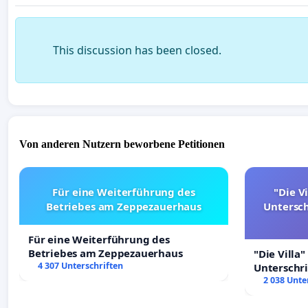
This discussion has been closed.
Von anderen Nutzern beworbene Petitionen
Für eine Weiterführung des
"Die Vi
Betriebes am Zeppezauerhaus
Untersc
Für eine Weiterführung des
Betriebes am Zeppezauerhaus
"Die Villa"
4 307 Unterschriften
Unterschr
Erhalt der 
2 038 Unte