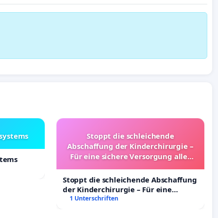
lsystems
Stoppt die schleichende
Abschaffung der Kinderchirurgie –
Für eine sichere Versorgung aller
stems
Kinder in Deutschland
Stoppt die schleichende Abschaffung
der Kinderchirurgie – Für eine
sichere Versorgung aller Kinder in
1 Unterschriften
Deutschland