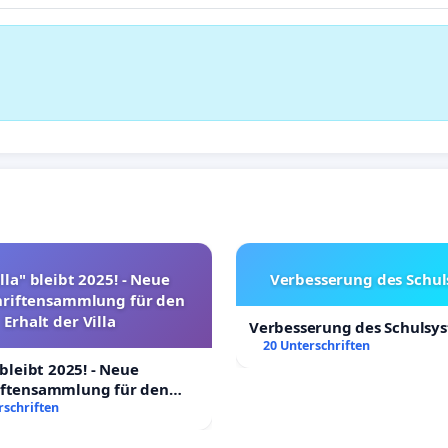
lla" bleibt 2025! - Neue
Verbesserung des Schu
hriftensammlung für den
Erhalt der Villa
Verbesserung des Schulsy
20 Unterschriften
 bleibt 2025! - Neue
iftensammlung für den
Villa
rschriften