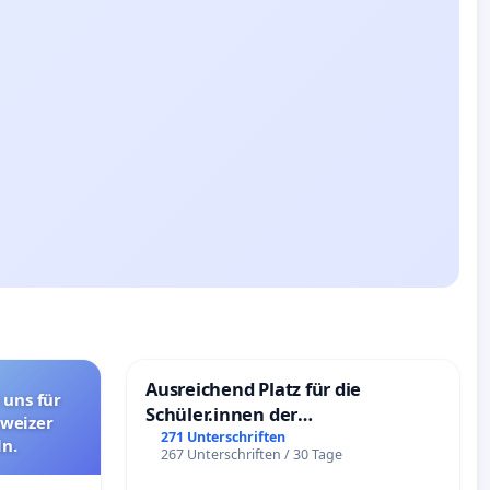
Ausreichend Platz für die
 uns für
Schüler.innen der
hweizer
Schönbergschule
271 Unterschriften
n.
267 Unterschriften / 30 Tage