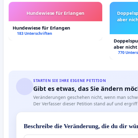
Hundewiese für Erlangen
Doppelsp
aber nich
Hundewiese für Erlangen
183 Unterschriften
Doppelspur
aber nicht
Rechte!
770 Unters
STARTEN SIE IHRE EIGENE PETITION
Gibt es etwas, das Sie ändern mö
Veränderungen geschehen nicht, wenn man schwe
Der Verfasser dieser Petition stand auf und ergr
Beschreibe die Veränderung, die du dir wü