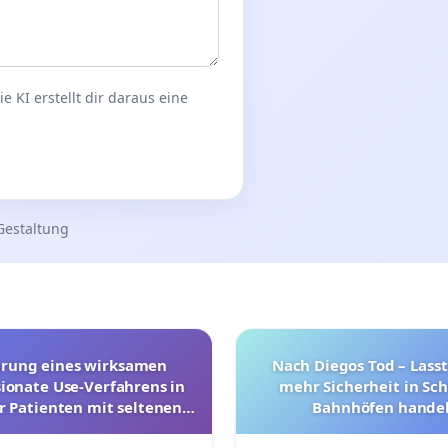
 KI erstellt dir daraus eine
Gestaltung
hrung eines wirksamen
Nach Diegos Tod – Lasst
onate Use-Verfahrens in
mehr Sicherheit in Sc
r Patienten mit seltenen
Bahnhöfen handel
trararen Erkrankungen