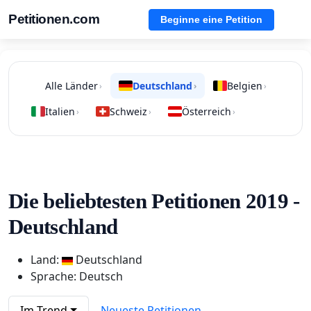
Petitionen.com
Beginne eine Petition
Alle Länder
Deutschland
Belgien
›
›
›
Italien
Schweiz
Österreich
›
›
›
Die beliebtesten Petitionen 2019 -
Deutschland
Land:
Deutschland
Sprache: Deutsch
Im Trend
Neueste Petitionen