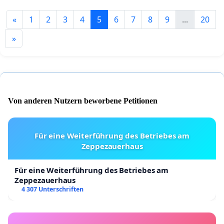
«
1
2
3
4
5
6
7
8
9
...
20
»
Von anderen Nutzern beworbene Petitionen
Für eine Weiterführung des Betriebes am
Zeppezauerhaus
Für eine Weiterführung des Betriebes am
Zeppezauerhaus
4 307 Unterschriften