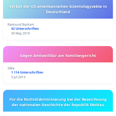
Verbot der US-amerikanischen Scientologysekte in
Deutschland
Raimund Barkam
42 Unterschriften
30 May 2019
Gegen Amtswillkür am Familiengericht
Silke
1 114 Unterschriften
5 Jul 2013
Für die Nichtdiskriminierung bei der Bezeichnung
der nationalen Geschichte der Republik Moldau