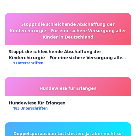
Stoppt die schleichende Abschaffung der
Kinderchirurgie – Für eine sichere Versorgung aller
Kinder in Deutschland
Stoppt die schleichende Abschaffung der
Kinderchirurgie – Für eine sichere Versorgung aller
Kinder in Deutschland
1 Unterschriften
Hundewiese für Erlangen
Hundewiese für Erlangen
183 Unterschriften
Doppelspurausbau Lottstetten: Ja, aber nicht so!