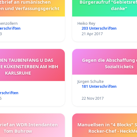
tbrief an rumänischen
Bürgeraufruf "Gebietsre
en und Verfassungsgericht
danke"
enzollern
Heiko Rey
erschriften
203 Unterschriften
3
21 Apr 2017
DEN TAUBENFANG U DAS
Gegen die Abschaffung
E KÜKENSTERBEN AM HBH
Sozialtickets
KARLSRUHE
Jürgen Schulte
181 Unterschriften
rschriften
6
22 Nov 2017
Brief an WDR-Intendanten
Manuellsen in "4 Blocks" St
Tom Buhrow
Rocker-Chef - HeckM