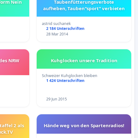
form Nein
Taubenfütterungsverbote
aufheben, Tauben"sport" verbieten
astrid suchanek
2 184 Unterschriften
28 Mar 2014
 des NRW
Kuhglocken unsere Tradition
Schweizer Kuhglocken bleiben
1 424 Unterschriften
29 Jun 2015
affel 2 als
Hände weg von den Spartenradios!
eck.TV