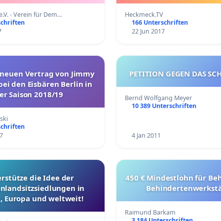
.V. - Verein für Dem…
Heckmeck.TV
chriften
166 Unterschriften
7
22 Jun 2017
 neuen Vertrag von Jimmy
PETITION
ei den Eisbären Berlin in
er Saison 2018/19
Bernd Wolfgang Meyer
10 389 Unterschriften
ski
chriften
7
4 Jan 2011
rstütze die Idee der
450 € Mindestlohn für Beh
enlandsitzsiedlungen in
Behindertenwerkst
, Europa und weltweit!
Raimund Barkam
3 184 Unterschriften