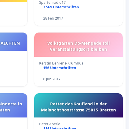
Spartenradio17
7 569 Unterschriften
28 Feb 2017
 GEGEN DAS SCHAECHTEN
Volksgarten Do-Mengede soll
Veranstaltungsort bleiben
Kerstin Behrens-Krumhus
156 Unterschriften
6 Jun 2017
inderte in
Rettet das Kaufland in der
ätten
Melanchthonstrasse 75015 Bretten
Peter Aberle
114 Unterschriften