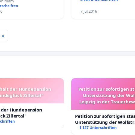
a Animam
rschriften
16
7 Jul 2016
»
halt der Hundepension
Petition zur sofortigen s
ndeglück Zillertal"
Unterstützung der Wol
Leipzig in der Trauerbe
t der Hundepension
k Zillertal"
Petition zur sofortigen sta
chriften
Unterstützung der Wolfst
Leipzig in der Trauerbewä
1 127 Unterschriften