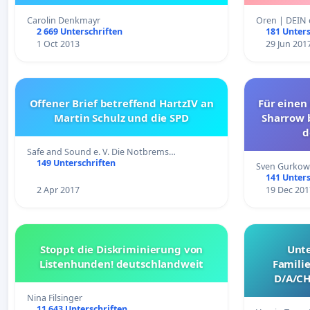
Carolin Denkmayr
Oren | DEIN e
2 669 Unterschriften
181 Unters
1 Oct 2013
29 Jun 201
Offener Brief betreffend HartzIV an
Für einen
Martin Schulz und die SPD
Sharrow b
d
Safe and Sound e. V. Die Notbrems…
149 Unterschriften
Sven Gurkow
141 Unters
2 Apr 2017
19 Dec 201
Stoppt die Diskriminierung von
Unte
Listenhunden! deutschlandweit
Famili
D/A/CH
Nina Filsinger
11 643 Unterschriften