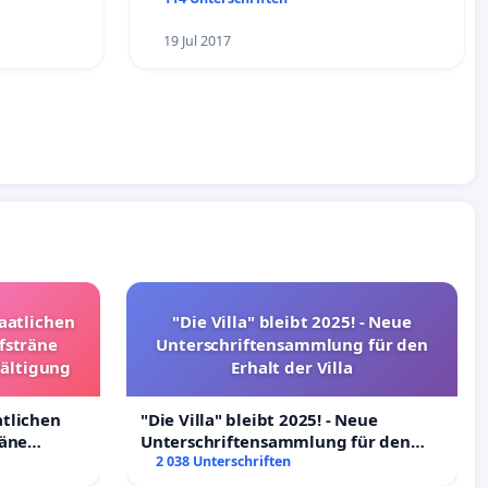
19 Jul 2017
taatlichen
"Die Villa" bleibt 2025! - Neue
fsträne
Unterschriftensammlung für den
wältigung
Erhalt der Villa
atlichen
"Die Villa" bleibt 2025! - Neue
räne
Unterschriftensammlung für den
ltigung
Erhalt der Villa
2 038 Unterschriften