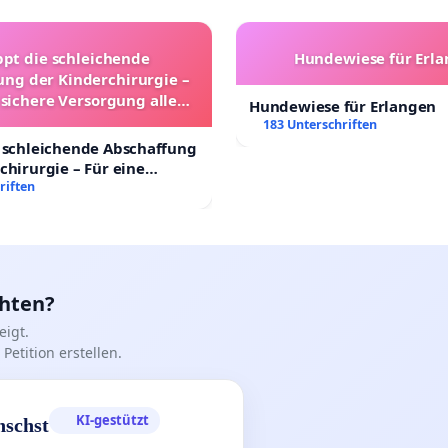
ppt die schleichende
Hundewiese für Erl
ung der Kinderchirurgie –
 sichere Versorgung aller
Hundewiese für Erlangen
nder in Deutschland
183 Unterschriften
 schleichende Abschaffung
chirurgie – Für eine
rsorgung aller Kinder in
riften
nd
chten?
igt.
Petition erstellen.
KI-gestützt
nschst