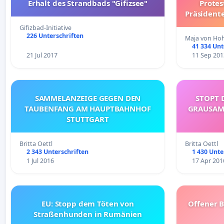
Erhalt des Strandbads "Gifizsee"
Protes
Präsident
Gifizbad-Initiative
226 Unterschriften
Maja von Hoh
41 334 Unt
21 Jul 2017
11 Sep 201
SAMMELANZEIGE GEGEN DEN
STOPT 
TAUBENFANG AM HAUPTBAHNHOF
GRAUSAM
STUTTGART
Britta Oettl
Britta Oettl
2 343 Unterschriften
1 430 Unte
1 Jul 2016
17 Apr 201
EU: Stopp dem Töten von
Offener 
Straßenhunden in Rumänien