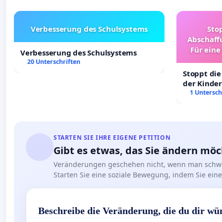
Verbesserung des Schulsystems
Sto
Abschaff
Für eine
Verbesserung des Schulsystems
Ki
20 Unterschriften
Stoppt die
der Kinder
sichere Ve
1 Untersch
Deutschla
STARTEN SIE IHRE EIGENE PETITION
Gibt es etwas, das Sie ändern mö
Veränderungen geschehen nicht, wenn man schwe
Starten Sie eine soziale Bewegung, indem Sie eine 
Beschreibe die Veränderung, die du dir wü