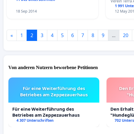
Verein Terr
1 991 Unte
18 Sep 2014
12 May 20
«
1
2
3
4
5
6
7
8
9
...
20
Von anderen Nutzern beworbene Petitionen
Für eine Weiterführung des
Den Er
Betriebes am Zeppezauerhaus
"Hu
Für eine Weiterführung des
Den Erhal
Betriebes am Zeppezauerhaus
"Hundeglüc
4 307 Unterschriften
702 Unters