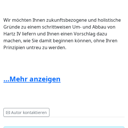
Wir möchten Ihnen zukunftsbezogene und holistische
Gründe zu einem schrittweisen Um- und Abbau von
Hartz IV liefern und Ihnen einen Vorschlag dazu
machen, wie Sie damit beginnen können, ohne Ihren
Prinzipien untreu zu werden.
Wir fassen uns so kurz, wie es dieses komplexe Thema
erlaubt und verzichten auf alle Emotionalitäten.
...Mehr anzeigen
Argumente für den schrittweisen Um- und Abbau von Hartz IV:
Autor kontaktieren