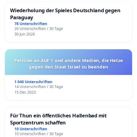
frühere Empfehlungen umzusetzen. Unter Punkt
Wiederholung der Spieles Deutschland gegen
19 heißt es hier:
Paraguay
„Der Ausschuss stellt mit Besorgnis fest, dass bestimmte
78 Unterschriften
Regelungen des Vertragsstaates im Bereich der
26 Unterschriften / 30 Tage
Arbeitslosenunterstützung und der Sozialhilfe, unter
30 Jun 2026
anderem die Verpflichtung der Bezieher von Leistungen
bei Arbeitslosigkeit, „jede zumutbare Beschäftigung“
anzunehmen, was in der Praxis fast als jede Arbeit
Petition an AUF 1 und andere Medien, die Hetze
ausgelegt werden kann, und die Zuweisung von
gegen den Staat Israel zu beenden
unbezahlten gemeinnützigen Arbeiten an
Langzeitarbeitslose, zu Verstößen gegen die Artikel 6
1 040 Unterschriften
und 7 des Pakts führen können (Art. 6, 7 und 9). Der
14 Unterschriften / 30 Tage
15 Dec 2023
Ausschuss fordert den Vertragsstaat nachdrücklich auf,
dafür zu sorgen, dass in seinen
Arbeitslosenunterstützungssystemen das Recht jedes
Für Thun ein öffentliches Hallenbad mit
Einzelnen auf eine frei angenommene Beschäftigung
Sportzentrum schaffen
seiner Wahl sowie das Recht auf angemessenes Entgelt
10 Unterschriften
berücksichtigt wird.“
10 Unterschriften / 30 Tage