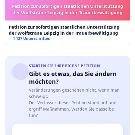
Abhängigkeitssystem zu schaffen, ist die
Petition zur sofortigen staatlichen Unterstützung
unweigerliche Folge ein Bürger, der verlernt
der Wolfsträne Leipzig in der Trauerbewältigung
unabhängig zu denken.
Populismus, Demagogie, Verschwörungstheorien,
Petition zur sofortigen staatlichen Unterstützung
Nationalismus, Faschismus sind nicht nur Folge von
der Wolfsträne Leipzig in der Trauerbewältigung
Armut, sie sind auch Folge von Abhängigkeits- und
1 127 Unterschriften
Abgrenzungsdenken, das den Kontakt verloren hat
zur sozialen Perspektive.
Abgrenzungsdenken in modernen Gesellschaften
STARTEN SIE IHRE EIGENE PETITION
ist Denken aus der Komplexitätsüberforderung
Gibt es etwas, das Sie ändern
heraus. Komplexitätsüberforderung ist das Gefühl,
möchten?
das entsteht, wenn die eigenen Ressourcen nicht
mehr frei genutzt werden können. Dysfunktionaler
Veränderungen geschehen nicht, wenn man
schweigt.
Druck auf das (psychische oder soziale) System
Der Verfasser dieser Petition stand auf und
kann das bewirken.
ergriff Maßnahmen. Werden Sie dasselbe
So folgerichtig der Druck scheinen mag, dessen
tun?
Funktion sein soll, bestimmte Anforderungen zu
erfüllen, so ausbremsend kann er doch wirken.
Häufig kann dann die eigene Kreativität und Liebe