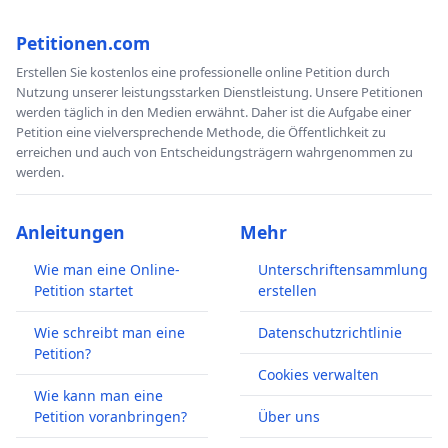
einsetzen würden, dass die BRD zumindest
schnellstmöglich das Zusatzprotokoll
Petitionen.com
unterzeichnet und damit verbindlich ihre
Erstellen Sie kostenlos eine professionelle online Petition durch
Absicht dieses zu ratifizieren bekundet.
Nutzung unserer leistungsstarken Dienstleistung. Unsere Petitionen
werden täglich in den Medien erwähnt. Daher ist die Aufgabe einer
Petition eine vielversprechende Methode, die Öffentlichkeit zu
erreichen und auch von Entscheidungsträgern wahrgenommen zu
werden.
Anleitungen
Mehr
Unser Vorschlag zum schrittweisen Um- und Abbau von Hartz IV:
Wie man eine Online-
Unterschriftensammlung
Petition startet
erstellen
Wie schreibt man eine
Datenschutzrichtlinie
Wir wissen, dass die meisten Bürger, die meisten
Petition?
Wähler, gegen eine Aufhebung der Sanktionspraxis
Cookies verwalten
sind. Ebenso bewusst ist uns, dass ein nur in geringen
Wie kann man eine
Petition voranbringen?
Über uns
Maßen gerechtfertigtes Vorurteil dem
Leistungsempfänger gegenüber diese Haltung