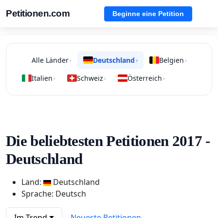
Petitionen.com
Beginne eine Petition
Alle Länder
Deutschland
Belgien
›
›
›
Italien
Schweiz
Österreich
›
›
›
Die beliebtesten Petitionen 2017 -
Deutschland
Land:
Deutschland
Sprache: Deutsch
Im Trend
Neueste Petitionen