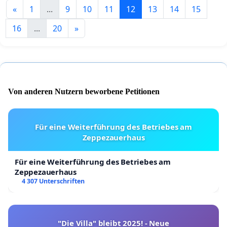
«
1
...
9
10
11
12
13
14
15
16
...
20
»
Von anderen Nutzern beworbene Petitionen
Für eine Weiterführung des Betriebes am
Zeppezauerhaus
Für eine Weiterführung des Betriebes am
Zeppezauerhaus
4 307 Unterschriften
"Die Villa" bleibt 2025! - Neue