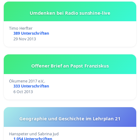
Umdenken bei Radio sunshine-live
Timo Herfter
389 Unterschriften
29 Nov 2013
Offener Brief an Papst Franziskus
Ökumene 2017 e.V,.
333 Unterschriften
6 Oct 2013
Geographie und Geschichte im Lehrplan 21
Hanspeter und Sabrina Jud
1 054 Unterschriften