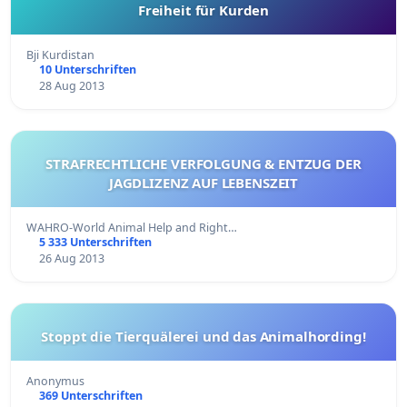
Freiheit für Kurden
Bji Kurdistan
10 Unterschriften
28 Aug 2013
STRAFRECHTLICHE VERFOLGUNG & ENTZUG DER
JAGDLIZENZ AUF LEBENSZEIT
WAHRO-World Animal Help and Right…
5 333 Unterschriften
26 Aug 2013
Stoppt die Tierquälerei und das Animalhording!
Anonymus
369 Unterschriften