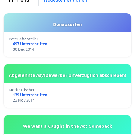
Donausurfen
Peter Affenzeller
697 Unterschriften
30 Dec 2014
Abgelehnte Asylbewerber unverzüglich abschieben!
Moritz Elischer
139 Unterschriften
23 Nov 2014
We want a Caught in the Act Comeback