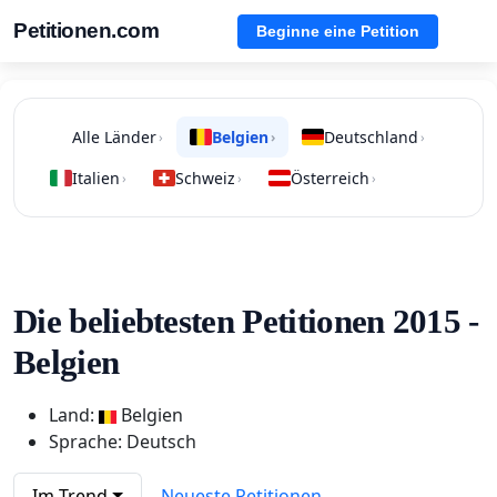
Petitionen.com
Beginne eine Petition
Alle Länder
Belgien
Deutschland
›
›
›
Italien
Schweiz
Österreich
›
›
›
Die beliebtesten Petitionen 2015 -
Belgien
Land:
Belgien
Sprache: Deutsch
Im Trend
Neueste Petitionen