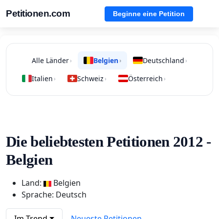
Petitionen.com
Beginne eine Petition
Alle Länder
Belgien
Deutschland
›
›
›
Italien
Schweiz
Österreich
›
›
›
Die beliebtesten Petitionen 2012 -
Belgien
Land:
Belgien
Sprache: Deutsch
Im Trend
Neueste Petitionen