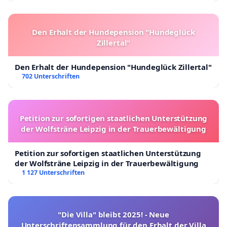
Den Erhalt der Hundepension "Hundeglück
Zillertal"
Den Erhalt der Hundepension "Hundeglück Zillertal"
702 Unterschriften
Petition zur sofortigen staatlichen Unterstützung
der Wolfsträne Leipzig in der Trauerbewältigung
Petition zur sofortigen staatlichen Unterstützung
der Wolfsträne Leipzig in der Trauerbewältigung
1 127 Unterschriften
"Die Villa" bleibt 2025! - Neue
Unterschriftensammlung für den Erhalt der Villa