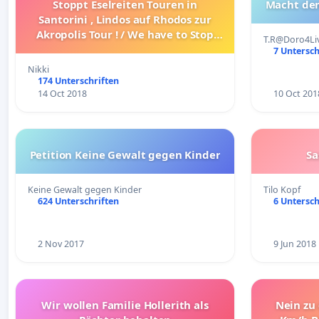
Stoppt Eselreiten Touren in
Macht den
Santorini , Lindos auf Rhodos zur
Akropolis Tour ! / We have to Stop
T.R@Doro4Li
Donkey Tours in Santorini and
7 Untersch
Lindos to Akropolis!!
Nikki
174 Unterschriften
14 Oct 2018
10 Oct 201
Petition Keine Gewalt gegen Kinder
Sa
Keine Gewalt gegen Kinder
Tilo Kopf
624 Unterschriften
6 Untersch
2 Nov 2017
9 Jun 2018
Wir wollen Familie Hollerith als
Nein zu