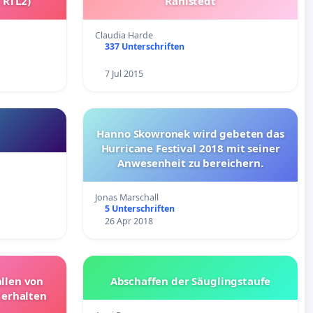
L RTL2)
Rahlstedt
Claudia Harde
337 Unterschriften
7 Jul 2015
Hanno Skowronek wird gebeten das
Hurricane Festival 2018 mit seiner
Anwesenheit zu bereichern.
Jonas Marschall
5 Unterschriften
26 Apr 2018
llen von
Abschaffen der Säuglingstaufe
erhalten