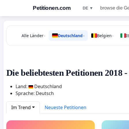
Petitionen.com
browse die G
DE ▼
Alle Länder
Deutschland
Belgien
I
›
›
›
Die beliebtesten Petitionen 2018 
Land:
Deutschland
Sprache: Deutsch
Im Trend
Neueste Petitionen