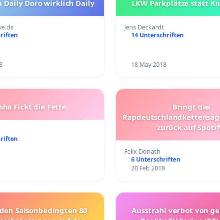
 Daily Doro wirklich Daily
LKW Parkplätze statt Kn
ve.de
Jens Deckardt
riften
14 Unterschriften
8
18 May 2018
sha Fickt die Fette
Bringt das
Rapdeutschlandkettensä
zurück auf Spotif
riften
Felix Donath
6 Unterschriften
20 Feb 2018
 den Saisonbedingten 80
Ausstrahl verbot von g