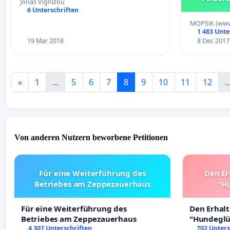
Jonas Vignizou
bezüglic
6 Unterschriften
MOPSiK (www
1 483 Unte
19 Mar 2018
8 Dec 2017
«
1
...
5
6
7
8
9
10
11
12
..
Von anderen Nutzern beworbene Petitionen
Für eine Weiterführung des
Den Er
Betriebes am Zeppezauerhaus
"Hu
Für eine Weiterführung des
Den Erhal
Betriebes am Zeppezauerhaus
"Hundeglüc
4 307 Unterschriften
702 Unters