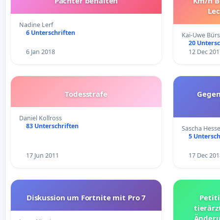
Pächter behalten
Km/h B
Lec
Nadine Lerf
6 Unterschriften
Kai-Uwe Bürs
20 Untersc
6 Jan 2018
12 Dec 201
Todesstrafe
Gegen
Daniel Kollross
83 Unterschriften
Sascha Hess
5 Untersch
17 Jun 2011
17 Dec 201
Diskussion um Fortnite mit Pro 7
Petit
tierärz
Änderu