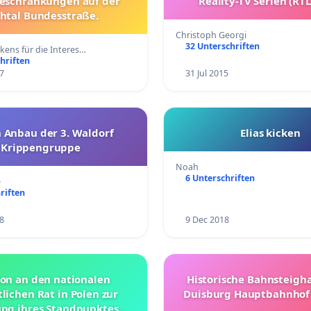
eschränkungen auf der
Reality-TV Serien (RT
htal Bundesstraße.
Christoph Georgi
32 Unterschriften
kens für die Interes…
hriften
7
31 Jul 2015
 Anbau der 3. Waldorf
Elias kicken
Krippengruppe
Noah
6 Unterschriften
e
riften
8
9 Dec 2018
ion an den nationalen
Historische Bahnsteigha
tlichen Rat in Polen zur
Duisburg Hauptbahnhof 
ng ihres Standpunktes