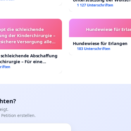
Leipzig in der Trauerbewä
1 127 Unterschriften
ppt die schleichende
Hundewiese für Erl
ung der Kinderchirurgie –
 sichere Versorgung aller
Hundewiese für Erlangen
nder in Deutschland
183 Unterschriften
 schleichende Abschaffung
chirurgie – Für eine
rsorgung aller Kinder in
riften
nd
chten?
igt.
Petition erstellen.