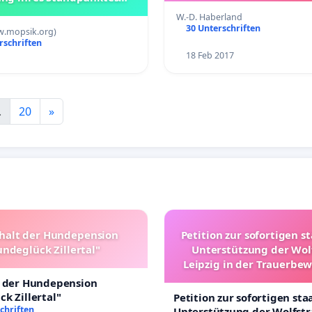
h der "Kastrationsbusse"
W.-D. Haberland
30 Unterschriften
.mopsik.org)
rschriften
18 Feb 2017
.
20
»
halt der Hundepension
Petition zur sofortigen s
ndeglück Zillertal"
Unterstützung der Wol
Leipzig in der Trauerbe
t der Hundepension
k Zillertal"
Petition zur sofortigen sta
chriften
Unterstützung der Wolfst