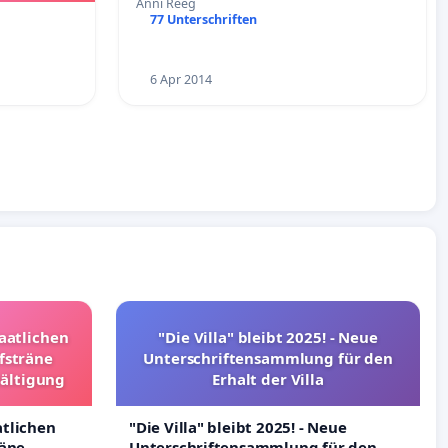
Anni Reeg
77 Unterschriften
6 Apr 2014
taatlichen
"Die Villa" bleibt 2025! - Neue
fsträne
Unterschriftensammlung für den
wältigung
Erhalt der Villa
atlichen
"Die Villa" bleibt 2025! - Neue
räne
Unterschriftensammlung für den