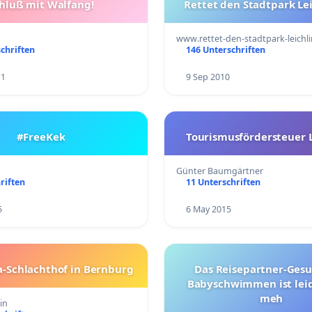
hluß mit Walfang!
Rettet den Stadtpark Le
www.rettet-den-stadtpark-leichl
chriften
146 Unterschriften
11
9 Sep 2010
#FreeKek
Tourismusfördersteuer 
Günter Baumgärtner
riften
11 Unterschriften
5
6 May 2015
-Schlachthof in Bernburg
Das Reisepartner-Gesuc
Babyschwimmen ist leid
meh
in