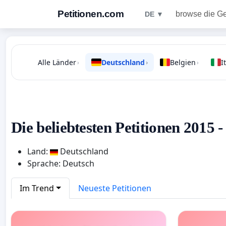
Petitionen.com
browse die G
DE ▼
Alle Länder
Deutschland
Belgien
I
›
›
›
Die beliebtesten Petitionen 2015 
Land:
Deutschland
Sprache: Deutsch
Im Trend
Neueste Petitionen