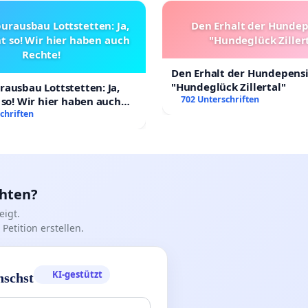
urausbau Lottstetten: Ja,
Den Erhalt der Hunde
t so! Wir hier haben auch
"Hundeglück Ziller
Rechte!
Den Erhalt der Hundepens
"Hundeglück Zillertal"
ausbau Lottstetten: Ja,
702 Unterschriften
 so! Wir hier haben auch
chriften
chten?
igt.
Petition erstellen.
KI-gestützt
nschst