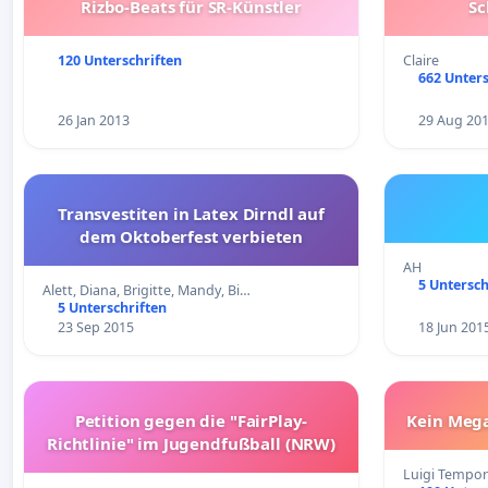
Rizbo-Beats für SR-Künstler
Sc
120 Unterschriften
Claire
662 Unters
26 Jan 2013
29 Aug 20
Transvestiten in Latex Dirndl auf
dem Oktoberfest verbieten
AH
5 Untersch
Alett, Diana, Brigitte, Mandy, Bi…
5 Unterschriften
23 Sep 2015
18 Jun 201
Petition gegen die "FairPlay-
Kein Mega
Richtlinie" im Jugendfußball (NRW)
Luigi Tempor