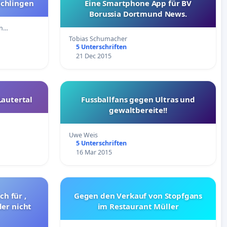
ichlingen
Eine Smartphone App für BV
Borussia Dortmund News.
in…
Tobias Schumacher
5 Unterschriften
21 Dec 2015
Lautertal
Fussballfans gegen Ultras und
gewaltbereite!!
Uwe Weis
5 Unterschriften
16 Mar 2015
h für ,
Gegen den Verkauf von Stopfgans
er nicht
im Restaurant Müller