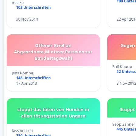
100 Unters
macke
103 Unterschriften
30 Nov 2014
22 Apr 201
Offener Brief an
Gegen 
Abgeordnete,Minister,Parteien zur
Bundestagswahl
Ralf Knoop
52 Untersc
Jens Romba
146 Unterschriften
17 Apr 2013
3 Nov 201
stoppt das töten von Hunden in
Stoppt
allen tötungsstation Ungarn
Sepp Zahner
445 Unters
fass bettina
250 Unterschriften