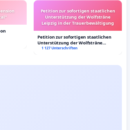
pension
Petition zur sofortigen staatlichen
tal"
Unterstützung der Wolfsträne
Leipzig in der Trauerbewältigung
ion
Petition zur sofortigen staatlichen
Unterstützung der Wolfsträne
Leipzig in der Trauerbewältigung
1 127 Unterschriften