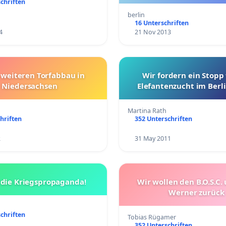
chriften
berlin
16 Unterschriften
4
21 Nov 2013
weiteren Torfabbau in
Wir fordern ein Stopp 
Niedersachsen
Elefantenzucht im Berli
Martina Rath
hriften
352 Unterschriften
2
31 May 2011
 die Kriegspropaganda!
Wir wollen den B.O.S.C.
Werner zurück
chriften
Tobias Rügamer
352 Unterschriften