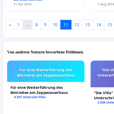
11 Dec 2014
1 Aug 201
«
1
...
8
9
10
11
12
13
14
15
Von anderen Nutzern beworbene Petitionen
Für eine Weiterführung des
"Die Vi
Betriebes am Zeppezauerhaus
Untersc
Für eine Weiterführung des
Betriebes am Zeppezauerhaus
"Die Villa"
4 307 Unterschriften
Unterschr
Erhalt der 
2 038 Unte