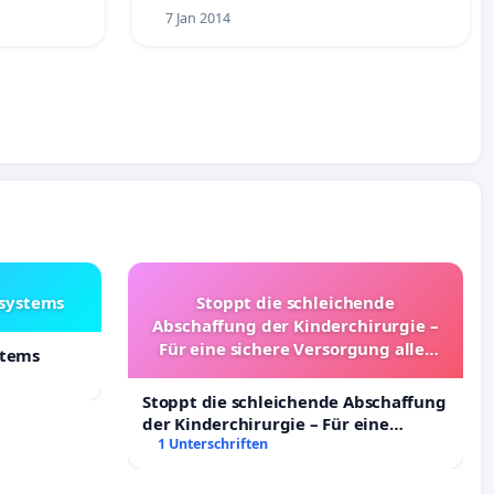
7 Jan 2014
lsystems
Stoppt die schleichende
Abschaffung der Kinderchirurgie –
Für eine sichere Versorgung aller
stems
Kinder in Deutschland
Stoppt die schleichende Abschaffung
der Kinderchirurgie – Für eine
sichere Versorgung aller Kinder in
1 Unterschriften
Deutschland