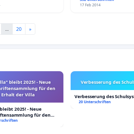
4
17 Feb 2014
...
20
»
lla" bleibt 2025! - Neue
Verbesserung des Schu
hriftensammlung für den
Erhalt der Villa
Verbesserung des Schulsy
20 Unterschriften
 bleibt 2025! - Neue
iftensammlung für den
Villa
rschriften