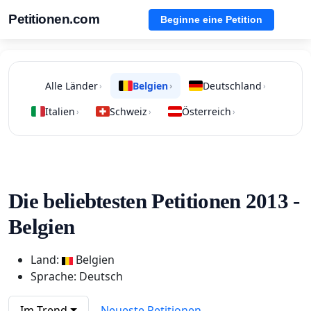
Petitionen.com
Beginne eine Petition
Alle Länder
Belgien
Deutschland
›
›
›
Italien
Schweiz
Österreich
›
›
›
Die beliebtesten Petitionen 2013 -
Belgien
Land:
Belgien
Sprache: Deutsch
Im Trend
Neueste Petitionen