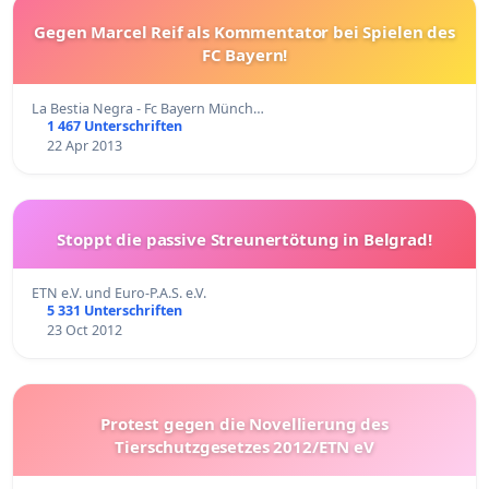
Gegen Marcel Reif als Kommentator bei Spielen des
FC Bayern!
La Bestia Negra - Fc Bayern Münch…
1 467 Unterschriften
22 Apr 2013
Stoppt die passive Streunertötung in Belgrad!
ETN e.V. und Euro-P.A.S. e.V.
5 331 Unterschriften
23 Oct 2012
Protest gegen die Novellierung des
Tierschutzgesetzes 2012/ETN eV