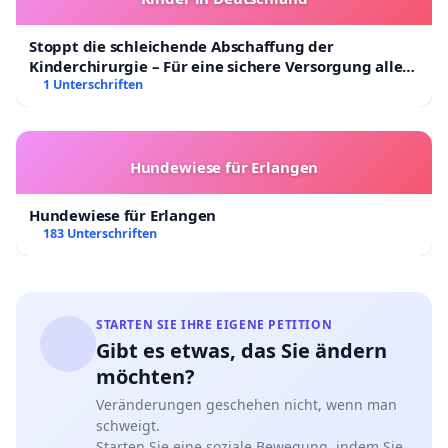
Stoppt die schleichende Abschaffung der
Kinderchirurgie – Für eine sichere Versorgung aller
Kinder in Deutschland
1 Unterschriften
Hundewiese für Erlangen
Hundewiese für Erlangen
183 Unterschriften
STARTEN SIE IHRE EIGENE PETITION
Gibt es etwas, das Sie ändern
möchten?
Veränderungen geschehen nicht, wenn man
schweigt.
Starten Sie eine soziale Bewegung, indem Sie