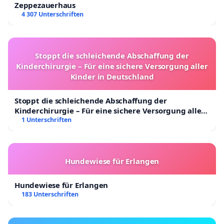
Zeppezauerhaus
4 307 Unterschriften
Stoppt die schleichende Abschaffung der
Kinderchirurgie – Für eine sichere Versorgung aller
Kinder in Deutschland
Stoppt die schleichende Abschaffung der
Kinderchirurgie – Für eine sichere Versorgung aller
Kinder in Deutschland
1 Unterschriften
Hundewiese für Erlangen
Hundewiese für Erlangen
183 Unterschriften