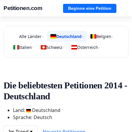
Petitionen.com
Beginne eine Petition
Alle Länder
Deutschland
Belgien
›
›
›
Italien
Schweiz
Österreich
›
›
›
Die beliebtesten Petitionen 2014 -
Deutschland
Land:
Deutschland
Sprache: Deutsch
Im Trend
Neueste Petitionen