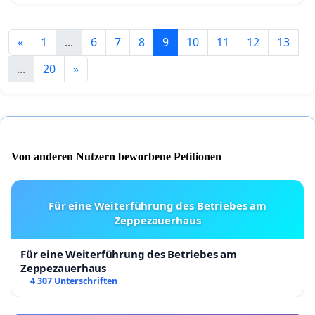
«
1
...
6
7
8
9
10
11
12
13
...
20
»
Von anderen Nutzern beworbene Petitionen
Für eine Weiterführung des Betriebes am
Zeppezauerhaus
Für eine Weiterführung des Betriebes am
Zeppezauerhaus
4 307 Unterschriften