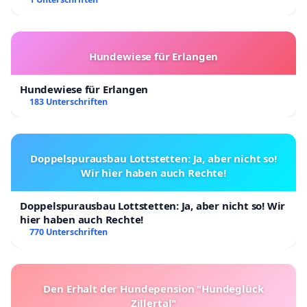
Kinder in Deutschland
Hundewiese für Erlangen
Hundewiese für Erlangen
183 Unterschriften
Doppelspurausbau Lottstetten: Ja, aber nicht so!
Wir hier haben auch Rechte!
Doppelspurausbau Lottstetten: Ja, aber nicht so! Wir
hier haben auch Rechte!
770 Unterschriften
Den Erhalt der Hundepension "Hundeglück
Zillertal"