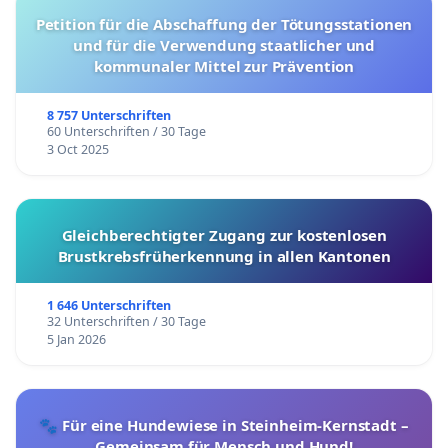
Petition für die Abschaffung der Tötungsstationen
und für die Verwendung staatlicher und
kommunaler Mittel zur Prävention
8 757 Unterschriften
60 Unterschriften / 30 Tage
3 Oct 2025
Gleichberechtigter Zugang zur kostenlosen
Brustkrebsfrüherkennung in allen Kantonen
1 646 Unterschriften
32 Unterschriften / 30 Tage
5 Jan 2026
🐾 Für eine Hundewiese in Steinheim-Kernstadt –
Gemeinsam für Mensch und Hund!