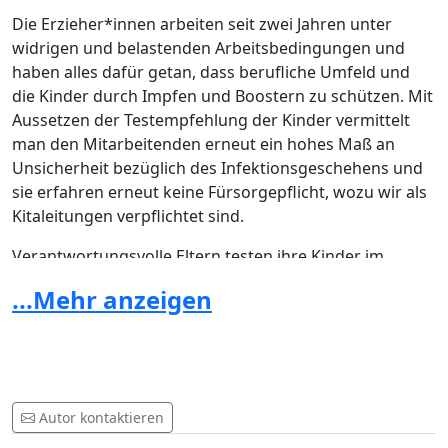
Die Erzieher*innen arbeiten seit zwei Jahren unter
widrigen und belastenden Arbeitsbedingungen und
haben alles dafür getan, dass berufliche Umfeld und
die Kinder durch Impfen und Boostern zu schützen. Mit
Aussetzen der Testempfehlung der Kinder vermittelt
man den Mitarbeitenden erneut ein hohes Maß an
Unsicherheit bezüglich des Infektionsgeschehens und
sie erfahren erneut keine Fürsorgepflicht, wozu wir als
Kitaleitungen verpflichtet sind.
Verantwortungsvolle Eltern testen ihre Kinder im
privaten Kontext um Aktivitäten möglich zu machen.
...Mehr anzeigen
Viele Kinder haben sich dadurch bereits an das Testen
gewöhnt und es haben sich familiäre Rituale entwickelt.
In Gemeinschaftseinrichtungen wird durch ihre
Regelung den Kindern suggeriert, dass die Sicherheit,
die durch testen entsteht keine Priorität mehr hat. Wie
Autor kontaktieren
soll man den Kindern das erklären?