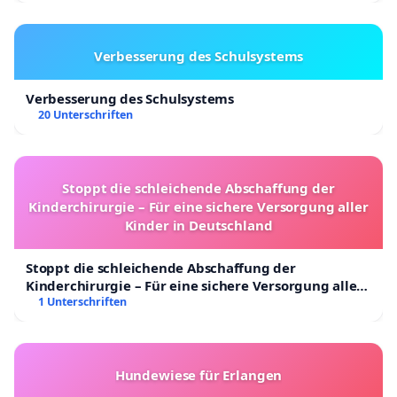
„Enge Kontaktperson“ eines infizierten Kindes.)
Initiiert durch die Vereinigung der Kitaleitung
Verbesserung des Schulsystems
Schleswig-Holstein und dem Vorsitzenden der
Kindertagespflege zwischen den Meeren e.V. und
Verbesserung des Schulsystems
Landesverband Kindertagespflege Schleswig-Holstein
20 Unterschriften
e.V
Stoppt die schleichende Abschaffung der
Kinderchirurgie – Für eine sichere Versorgung aller
Kinder in Deutschland
Stoppt die schleichende Abschaffung der
Kinderchirurgie – Für eine sichere Versorgung aller
Kinder in Deutschland
1 Unterschriften
Hundewiese für Erlangen