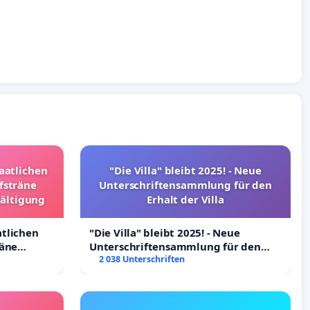
taatlichen
"Die Villa" bleibt 2025! - Neue
fsträne
Unterschriftensammlung für den
wältigung
Erhalt der Villa
atlichen
"Die Villa" bleibt 2025! - Neue
räne
Unterschriftensammlung für den
ltigung
Erhalt der Villa
2 038 Unterschriften