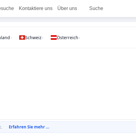
esuche
Kontaktiere uns
Über uns
Suche
hland
Schweiz
Österreich
›
›
›
t.
Erfahren Sie mehr …