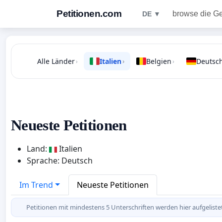
Petitionen.com
browse die G
DE ▼
Alle Länder
Italien
Belgien
Deutsc
›
›
›
Neueste Petitionen
Land:
Italien
Sprache: Deutsch
Im Trend
Neueste Petitionen
Petitionen mit mindestens 5 Unterschriften werden hier aufgeliste