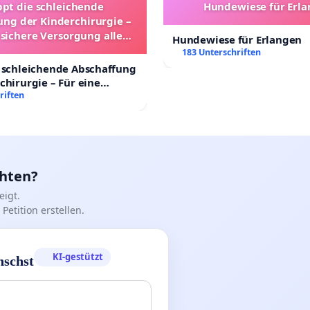
ppt die schleichende
Hundewiese für Erl
ung der Kinderchirurgie –
 sichere Versorgung aller
Hundewiese für Erlangen
nder in Deutschland
183 Unterschriften
 schleichende Abschaffung
chirurgie – Für eine
rsorgung aller Kinder in
riften
nd
chten?
igt.
Petition erstellen.
KI-gestützt
nschst