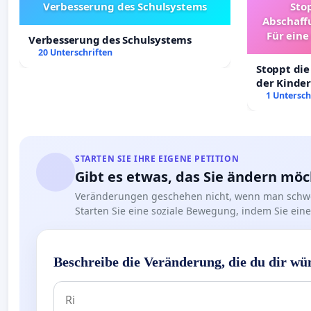
Verbesserung des Schulsystems
Sto
Abschaff
Für eine
Verbesserung des Schulsystems
Ki
20 Unterschriften
Stoppt die
der Kinder
sichere Ve
1 Untersch
Deutschla
STARTEN SIE IHRE EIGENE PETITION
Gibt es etwas, das Sie ändern mö
Veränderungen geschehen nicht, wenn man schwe
Starten Sie eine soziale Bewegung, indem Sie eine 
Beschreibe die Veränderung, die du dir wü