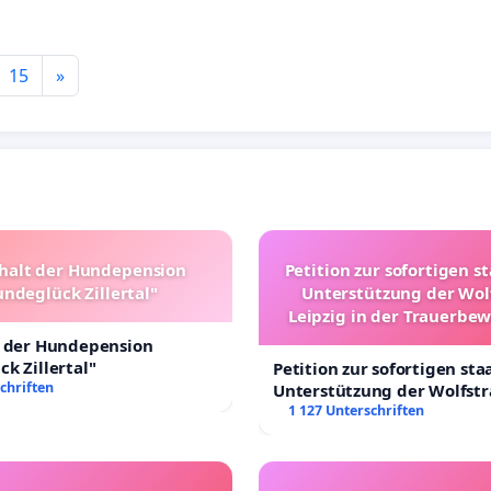
15
»
halt der Hundepension
Petition zur sofortigen s
ndeglück Zillertal"
Unterstützung der Wol
Leipzig in der Trauerbe
t der Hundepension
k Zillertal"
Petition zur sofortigen sta
chriften
Unterstützung der Wolfst
Leipzig in der Trauerbewä
1 127 Unterschriften