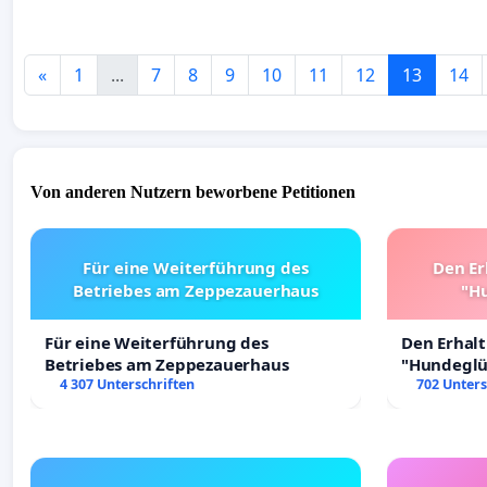
«
1
...
7
8
9
10
11
12
13
14
Von anderen Nutzern beworbene Petitionen
Für eine Weiterführung des
Den Er
Betriebes am Zeppezauerhaus
"Hu
Für eine Weiterführung des
Den Erhal
Betriebes am Zeppezauerhaus
"Hundeglüc
4 307 Unterschriften
702 Unters