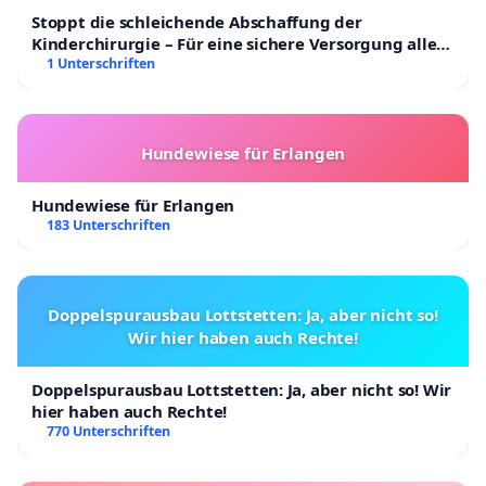
Stoppt die schleichende Abschaffung der
Kinderchirurgie – Für eine sichere Versorgung aller
Kinder in Deutschland
1 Unterschriften
Hundewiese für Erlangen
Hundewiese für Erlangen
183 Unterschriften
Doppelspurausbau Lottstetten: Ja, aber nicht so!
Wir hier haben auch Rechte!
Doppelspurausbau Lottstetten: Ja, aber nicht so! Wir
hier haben auch Rechte!
770 Unterschriften