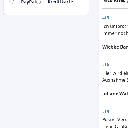
Nico Krieg
(
PayPal
Kreditkarte
#15
Ich untersc
immer noch
Wiebke Ba
#16
Hier wird e
Ausnahme Si
Juliane Wal
#19
Bester Vere
Liebe Grüße