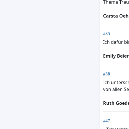
Thema Trau
Carsta Oe
#35
Ich dafür b
Emily Beier
#38
Ich untersc
von allen Se
Ruth Goede
#47