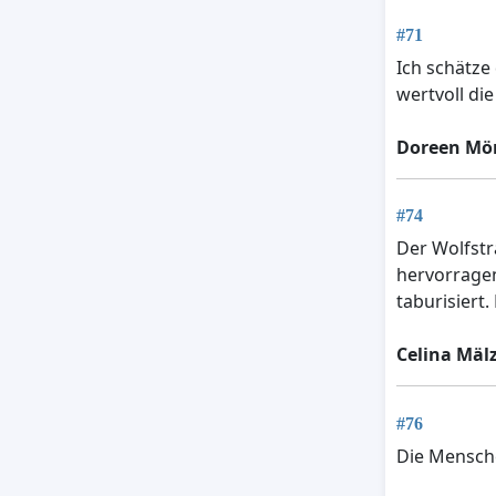
#71
Ich schätze
wertvoll di
Doreen Mö
#74
Der Wolfstr
hervorragen
taburisiert
Celina Mäl
#76
Die Mensche