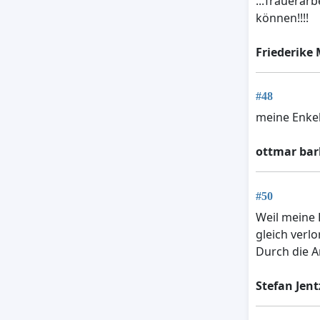
...Trauerar
können!!!!
Friederike
#48
meine Enkel
ottmar bar
#50
Weil meine K
gleich verlo
Durch die A
Stefan Jen