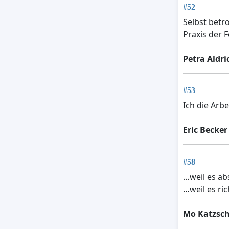
#52
Selbst betr
Praxis der 
Petra Aldri
#53
Ich die Arb
Eric Becker
#58
…weil es abs
…weil es ric
Mo Katzsc