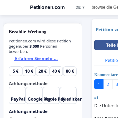
Petitionen.com
browse die G
DE ▼
Petition 
Bezahlte Werbung
Petitionen.com wird diese Petition
Teile
gegenüber
3,000
Personen
bewerben.
Erfahren Sie mehr …
Petiti
5 €
10 €
20 €
40 €
80 €
Kommentare
Zahlungsmethode
1
2
3
#1
PayPal
Google Pay
Apple Pay
Kreditkarte
Die Unterstü
Zahlungsmethode