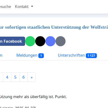
esuche
Kontakt:
zur sofortigen staatlichen Unterstützung der Wolfst
 in Facebook
on
Meldungen
Unterschriften
1
1 127
4
5
6
»
tzung mehr als überfällig ist. Punkt.