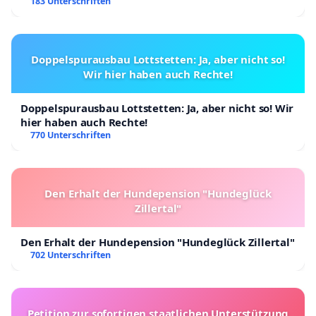
Tauglichkeit vornehmen zu können. Der
183 Unterschriften
Heizenergiebedarf ist, vergleichbar mit
Wohngebäuden, zu begrenzen und stetig abzusenken.
Die nachträgliche Integration einer Standheizung in ein
Doppelspurausbau Lottstetten: Ja, aber nicht so!
Elektrofahrzeug muss möglich sein und darf nicht
Wir hier haben auch Rechte!
durch fehlende gesetzliche Rahmenbedingungen
verhindert werden.
Doppelspurausbau Lottstetten: Ja, aber nicht so! Wir
hier haben auch Rechte!
770 Unterschriften
Den Erhalt der Hundepension "Hundeglück
Zillertal"
Den Erhalt der Hundepension "Hundeglück Zillertal"
702 Unterschriften
Petition zur sofortigen staatlichen Unterstützung