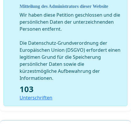
politisch gewollt, technisch problemlos und zu
Mitteilung des Administrators dieser Website
überschaubaren Kosten realisierbar ist.
Wir haben diese Petition geschlossen und die
persönlichen Daten der unterzeichnenden
Personen entfernt.
2. Die PKW-Stellplätze an Ladestationen und Ladesäulen
sind durch ein einheitliches Verkehrszeichen
Die Datenschutz-Grundverordnung der
"Ladestation für Elektro- und PlugIn-Hybridfahrzeuge"
Europäischen Union (DSGVO) erfordert einen
eindeutig als solche zu kennzeichnen;
die
legitimen Grund für die Speicherung
Freihaltepflicht dieser Stellplätze für Elektro- und Plug-
persönlicher Daten sowie die
In-Hybridfahrzeuge ist umgehend eindeutig und
kürzestmögliche Aufbewahrung der
einheitlich herzustellen
. Eine Blockierung dieser
Informationen.
Stellplätze durch Fahrzeuge mit Verbrennungsmotor ist
103
zu unterbinden (Recht auf Umsetzen des blockierenden
Fahrzeuges). Diese Freihaltepflicht muss rund um die
Unterschriften
Uhr gelten. Um eine Blockierung der Ladestationen
durch nicht oder nicht mehr ladende Elektrofahrzeuge
zu verhindern, kann die maximale Standzeit an einer
Ladestation in Abhängigkeit von den örtlichen