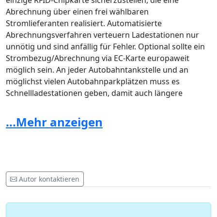
einzige RFID-Chipkarte sicherzustellen, die eine
Abrechnung über einen frei wählbaren
Stromlieferanten realisiert. Automatisierte
Abrechnungsverfahren verteuern Ladestationen nur
unnötig und sind anfällig für Fehler. Optional sollte ein
Strombezug/Abrechnung via EC-Karte europaweit
möglich sein. An jeder Autobahntankstelle und an
möglichst vielen Autobahnparkplätzen muss es
Schnellladestationen geben, damit auch längere
Fahrten mit Elektrofahrzeugen (PKW, Lieferwagen,
Lastwagen) Hersteller-unabhängig durch Deutschland
...Mehr anzeigen
möglich sind. Entsprechende Stromanschlüsse stehen
bereits heute an allen Autobahnraststätten zur
Verfügung. Diese sind lediglich zu erweitern. Dies kann
übergangsweise auch mit mobilen Schnellladesystem
realisiert werden. Hierzu ist es jedoch erforderlich, dass
Autor kontaktieren
die Politik sofort klare Rahmenbedingungen schafft,
damit die Betreiber diese umsetzen. Andere Länder, wie
die Niederlande oder Norwegen, zeigen, dass dies