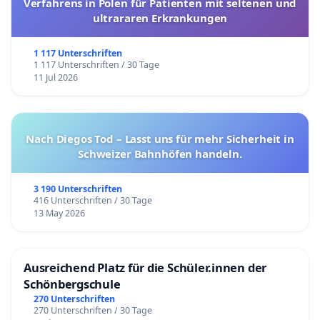
Verfahrens in Polen für Patienten mit seltenen und
vielmehr für unsere Kinder und deren
ultrararen Erkrankungen
Nachkommen!!!
1 117 Unterschriften
1 117 Unterschriften / 30 Tage
11 Jul 2026
Nach Diegos Tod – Lasst uns für mehr Sicherheit in
Schweizer Bahnhöfen handeln.
3 190 Unterschriften
416 Unterschriften / 30 Tage
13 May 2026
Ausreichend Platz für die Schüler.innen der
Schönbergschule
270 Unterschriften
270 Unterschriften / 30 Tage