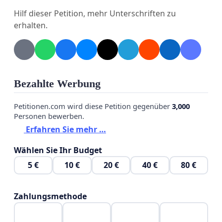
Hilf dieser Petition, mehr Unterschriften zu
Hiermit ist es von den einzelnen Staaten
erhalten.
sicherzustellen, das Impfungen für jeden
Menschen eine persönliche Entscheidungen sein
MÜSSEN und als solches akzeptiert WERDEN.
Jegliche Maßnahmen von Be- und
Bezahlte Werbung
Einschränkungen, im politischen, sozialen oder
anderweitigen Bereichen, wiederspricht dieser
Petitionen.com wird diese Petition gegenüber
3,000
Anordnung und ist somit nicht rechtens.
Personen bewerben.
Erfahren Sie mehr …
Wählen Sie Ihr Budget
7.3.2. dafür zu sorgen, dass Personen, die nicht
5 €
10 €
20 €
40 €
80 €
geimpft sind, weil dies aufgrund möglicher
Gesundheitsrisiken nicht möglich ist oder die
Zahlungsmethode
betreffende Person dies nicht möchte, nicht
diskriminiert werden;