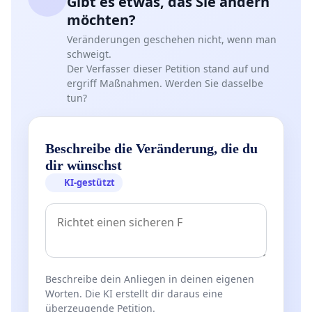
Gibt es etwas, das Sie ändern
entscheiden kann, wird seiner wichtigsten
möchten?
Freiheit beraubt.
Veränderungen geschehen nicht, wenn man
schweigt.
Wenn es wirklich um die Gesundheit aller, der
Der Verfasser dieser Petition stand auf und
ergriff Maßnahmen. Werden Sie dasselbe
Solidarität, der Entlastung der
tun?
Gesundheitssysteme geht und wenn man schon
in einem sogenannten "demokratischen
Europa" mit ZWANG das erreichen will, dann
Beschreibe die Veränderung, die du
muss man auch zu viel Essen, Fett, Tabak,
dir wünschst
Alkohol, jegliche Art an Drogen, das private
KI-gestützt
Autofahren, gefähliche Sportarten wie Radsport,
Motorsport, Bergsteigen, Klettern, Paragliding,
Fallsschirmspringen usw. usw. usw. um nur ein
paar Beispiele zu geben, genauso verbieten.
Denn auch hier sterben jedes Jahr
Beschreibe dein Anliegen in deinen eigenen
Worten. Die KI erstellt dir daraus eine
hunderttausende Menschen an Erkankungen (
überzeugende Petition.