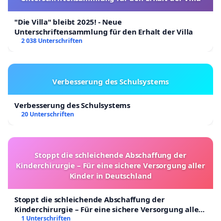
genommen werden kann. Auf drängen einiger
Parlamentarier des europarates, wurden
"Die Villa" bleibt 2025! - Neue
Unterschriftensammlung für den Erhalt der Villa
unbrauchbare, geschwärzte Seiten der
2 038 Unterschriften
Zusammensetzngen geliefert , die natürlich zu
keinerlei Erkenntnissen führte.
Verbesserung des Schulsystems
7.3.5. die Inhalte der Verträge mit
Verbesserung des Schulsystems
20 Unterschriften
Impfstoffherstellern transparent zu
kommunizieren und diese zwecks Kontrolle
durch die Parlamente und die Öffentlichkeit
Stoppt die schleichende Abschaffung der
öffentlich zugänglich zu machen;
Kinderchirurgie – Für eine sichere Versorgung aller
Kinder in Deutschland
Hier das gleiche auch hier, keine oder
geschwärzte Verträge.
Stoppt die schleichende Abschaffung der
Kinderchirurgie – Für eine sichere Versorgung aller
Kinder in Deutschland
1 Unterschriften