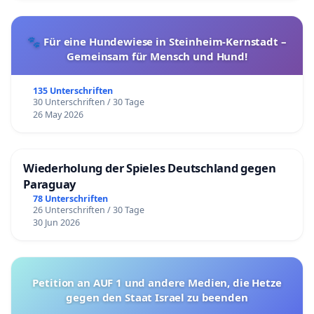
🐾 Für eine Hundewiese in Steinheim-Kernstadt –
Gemeinsam für Mensch und Hund!
135 Unterschriften
30 Unterschriften / 30 Tage
26 May 2026
Wiederholung der Spieles Deutschland gegen
Dieser Inhalt wird von YouTube gehostet.
Paraguay
Wenn Sie sich dafür entscheiden, das Video anzuzeigen,
78 Unterschriften
YouTube Ihre IP-Adresse und die Webadresse dieser Se
26 Unterschriften / 30 Tage
30 Jun 2026
kann gemäß der
Datenschutzerklärung
Daten über Ihre
mit dem Video erheben.
Video anzeigen
Petition an AUF 1 und andere Medien, die Hetze
gegen den Staat Israel zu beenden