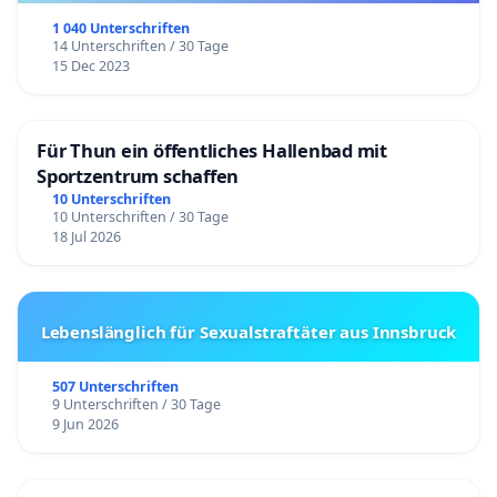
1 040 Unterschriften
14 Unterschriften / 30 Tage
15 Dec 2023
Quellen:
Für Thun ein öffentliches Hallenbad mit
BAG Bundesarbeitsgemeinschaft der Schulen für
Sportzentrum schaffen
Arbeitserziehung. (2013, April).
Downloads und Links:
10 Unterschriften
Bildungsplan BAG 2013
.
http://bag-ae.de/
. Abgerufen am
10 Unterschriften / 30 Tage
30. Oktober 2021, von
18 Jul 2026
https://www.fachschulzentrum.de/f-
u_fileadmin/FSZ/Arbeitserzieher/Ausbildungsdateien/Arbe
Bildungsplan.pdf
Lebenslänglich für Sexualstraftäter aus Innsbruck
Bundesagentur für Arbeit. (2021, 29. Oktober).
Arbeitserzieher/in : Arbeits-/Sozialverhalten
.
507 Unterschriften
9 Unterschriften / 30 Tage
Berufenet.arbeitsagentur.de. Abgerufen am 30.
9 Jun 2026
Oktober 2021, von
https://berufenet.arbeitsagentur.de/berufenet/faces/ind
path=null/kurzbeschreibung/arbeitssozialverhalten