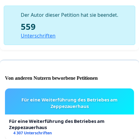
-Berufsbildungswerken
Der Autor dieser Petition hat sie beendet.
-Rehabilitationskliniken
559
-Psychiatrischen Krankenhäusern
Unterschriften
-Einrichtungen der ambulanten, teilstationären und
stationären Jugendhilfe
-Einrichtungen der ambulanten und stationären Suchthilfe
Von anderen Nutzern beworbene Petitionen
-der Bewährungshilfe und Einrichtungen des Strafvollzugs
-der Berufsvorbereitung für Kinder und Jugendliche
Für eine Weiterführung des Betriebes am
-Einrichtungen für beschäftigungslose Jugendliche und
Zeppezauerhaus
Erwachsene
Für eine Weiterführung des Betriebes am
-Werkstätten für Menschen mit psychischen Erkrankungen,
Zeppezauerhaus
4 307 Unterschriften
körperlichen oder kognitiven Beeinträchtigungen