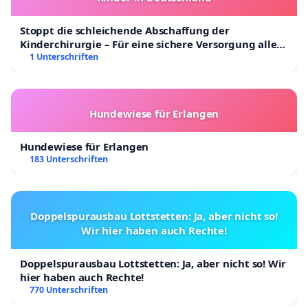
Bedürfnisse, Einschränkungen, Erwartungen, Fähigkeiten,
Kenntnisse und Ressourcen gemeinsam mit ihren
Stoppt die schleichende Abschaffung der
Klientinnen und deren Umfeld einzuschätzen. Zum anderen
Kinderchirurgie – Für eine sichere Versorgung aller
müssen tätigkeitsbezogene Anforderungen und
Kinder in Deutschland
1 Unterschriften
Belastungsfaktoren von Arbeiten und Arbeitsplätzen
beurteilt werden, um eine passende und gelungene
Zuordnung vornehmen zu können. Arbeitsplätze werden
Hundewiese für Erlangen
den besonderen und immer wieder wechselnden
Anforderungen entsprechend geplant, entwickelt und
Hundewiese für Erlangen
angepasst. Arbeitserzieherinnen bewegen sich oftmals
183 Unterschriften
auch im Spannungsfeld und Erwartungsgeflecht zwischen
den Möglichkeiten und Ressourcen der Klientinnen
einerseits und den Erwartungen der Industrie, der
Doppelspurausbau Lottstetten: Ja, aber nicht so!
Auftraggeberin und der Gesellschaft andererseits. Durch die
Wir hier haben auch Rechte!
Doppelqualifikation aus Erstberuf und anschließender
pädagogischer Ausbildung erfüllt die Arbeitserzieherin die
Doppelspurausbau Lottstetten: Ja, aber nicht so! Wir
hier haben auch Rechte!
anspruchsvollen Anforderungen professionell, fundiert und
770 Unterschriften
empathisch.