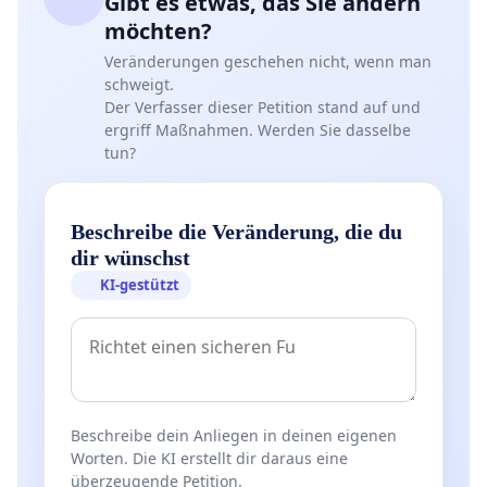
Gibt es etwas, das Sie ändern
möchten?
„
Leistungs- und Einsatzbereitschaft (z.B. Bereitschaft zur
engagierten Übernahme von schwierigen Fällen oder
Veränderungen geschehen nicht, wenn man
schweigt.
besonders anspruchsvollen arbeitstherapeutischen
Der Verfasser dieser Petition stand auf und
Maßnahmen)
ergriff Maßnahmen. Werden Sie dasselbe
tun?
Durchhaltevermögen / Zielstrebigkeit (z.B. beharrliches
Mitwirken an langwierigen Fördermaßnahmen trotz
zeitweiliger Rückschläge)
Beschreibe die Veränderung, die du
dir wünschst
Sorgfalt (z.B. maßgenaues Erarbeiten individueller
Förderpläne; sorgfältiges Erstellen von
KI-gestützt
Entwicklungsberichten)
Verantwortungsbewusstsein und -bereitschaft (z.B.
sorgsames Arbeiten mit hilfebedürftigen Menschen, um ihre
Gesundheit bzw. den Erfolg ihrer Förderung nicht zu
Beschreibe dein Anliegen in deinen eigenen
gefährden)
Worten. Die KI erstellt dir daraus eine
überzeugende Petition.
Selbstständige Arbeitsweise (z.B. eigenständiges Planen