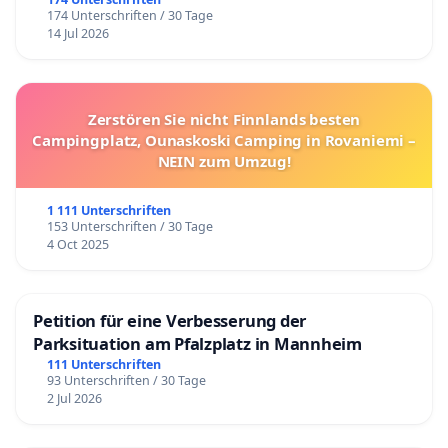
haben.
174 Unterschriften / 30 Tage
14 Jul 2026
Berufsverband für Arbeitserziehung e.V
Zerstören Sie nicht Finnlands besten
Campingplatz, Ounaskoski Camping in Rovaniemi –
(Judith Lahm)
NEIN zum Umzug!
Mit Erlaubnis der BAG (Bundesarbeitsgemeinschaft der
1 111 Unterschriften
153 Unterschriften / 30 Tage
Schulen für Arbeitserziehung) im Folgenden die
4 Oct 2025
Veröffentlichung des Antrags auf Zuordnung vom
03.Dezember.2020.
Petition für eine Verbesserung der
Parksituation am Pfalzplatz in Mannheim
111 Unterschriften
93 Unterschriften / 30 Tage
2 Jul 2026