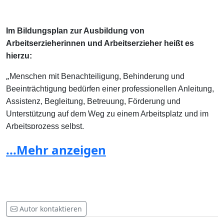
Im Bildungsplan zur Ausbildung von
Arbeitserzieherinnen und Arbeitserzieher heißt es
hierzu:
„
Menschen mit Benachteiligung, Behinderung und
Beeinträchtigung bedürfen einer professionellen Anleitung,
Assistenz, Begleitung, Betreuung, Förderung und
Unterstützung auf dem Weg zu einem Arbeitsplatz und im
Arbeitsprozess selbst.
...Mehr anzeigen
Arbeitserzieherinnen und Arbeitserzieher* sind
professionelle Dienstleisterinnen im Lebensbereich Arbeit
und Beschäftigung. Sie sind in Einrichtungen mit den
Arbeitsschwerpunkten Bildung, Beschäftigung, Erziehung,
Pflege, Rehabilitation und Resozialisierung tätig, z.B. in:
Autor kontaktieren
-Berufsförderungswerken