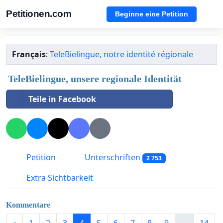
Petitionen.com
Beginne eine Petition
Français
:
TeleBielingue, notre identité régionale
TeleBielingue, unsere regionale Identität
Teile in Facebook
Petition
Unterschriften
2 753
Extra Sichtbarkeit
Kommentare
«
1
2
3
4
5
6
7
8
9
...
14