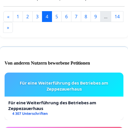
«
1
2
3
4
5
6
7
8
9
...
14
»
Von anderen Nutzern beworbene Petitionen
Für eine Weiterführung des Betriebes am
Zeppezauerhaus
Für eine Weiterführung des Betriebes am
Zeppezauerhaus
4 307 Unterschriften