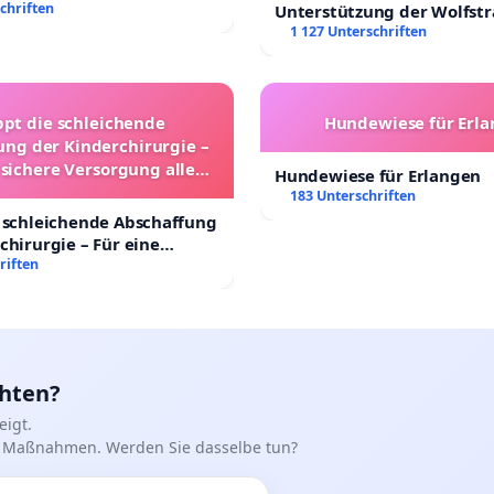
chriften
Unterstützung der Wolfst
Leipzig in der Trauerbewä
1 127 Unterschriften
ppt die schleichende
Hundewiese für Erl
ung der Kinderchirurgie –
 sichere Versorgung aller
Hundewiese für Erlangen
nder in Deutschland
183 Unterschriften
 schleichende Abschaffung
chirurgie – Für eine
rsorgung aller Kinder in
riften
nd
chten?
igt.
iff Maßnahmen. Werden Sie dasselbe tun?