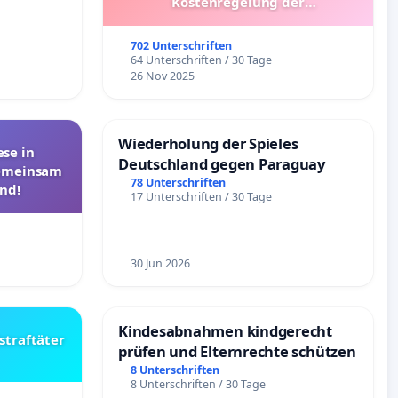
Kostenregelung der
Schülerbeförderung – Bitte um
Überprüfung und Alternativen
702 Unterschriften
64 Unterschriften / 30 Tage
26 Nov 2025
Wiederholung der Spieles
se in
Deutschland gegen Paraguay
Gemeinsam
78 Unterschriften
nd!
17 Unterschriften / 30 Tage
30 Jun 2026
Kindesabnahmen kindgerecht
straftäter
prüfen und Elternrechte schützen
8 Unterschriften
8 Unterschriften / 30 Tage