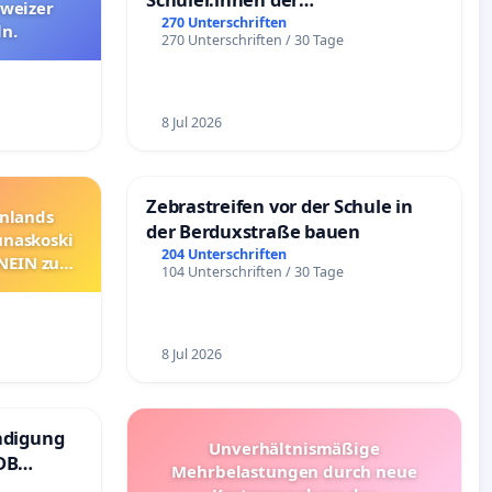
hweizer
Schönbergschule
270 Unterschriften
n.
270 Unterschriften / 30 Tage
8 Jul 2026
Zebrastreifen vor der Schule in
nnlands
der Berduxstraße bauen
unaskoski
204 Unterschriften
 NEIN zum
104 Unterschriften / 30 Tage
8 Jul 2026
ndigung
Unverhältnismäßige
DB
Mehrbelastungen durch neue