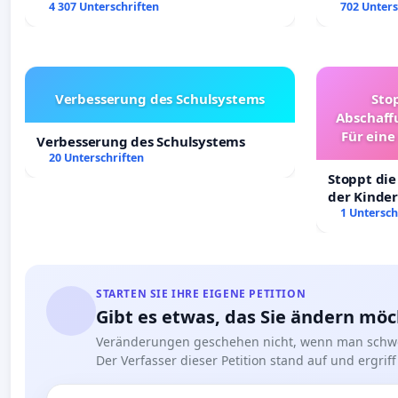
4 307 Unterschriften
702 Unters
Verbesserung des Schulsystems
Sto
Abschaff
Für eine
Verbesserung des Schulsystems
Ki
20 Unterschriften
Stoppt die
der Kinder
sichere Ve
1 Untersch
Deutschla
STARTEN SIE IHRE EIGENE PETITION
Gibt es etwas, das Sie ändern mö
Veränderungen geschehen nicht, wenn man schwe
Der Verfasser dieser Petition stand auf und ergr