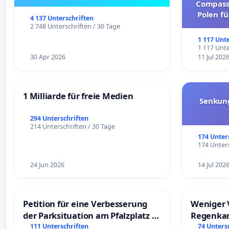
Compassi
Polen fü
4 137 Unterschriften
und ul
2 748 Unterschriften / 30 Tage
1 117 Unt
1 117 Unte
30 Apr 2026
11 Jul 202
1 Milliarde für freie Medien
Senkun
294 Unterschriften
214 Unterschriften / 30 Tage
174 Unter
174 Unters
24 Jun 2026
14 Jul 202
Petition für eine Verbesserung
Weniger 
der Parksituation am Pfalzplatz in
Regenka
Mannheim
111 Unterschriften
74 Unters