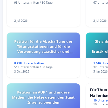
93 Unterschriften / 30 Tage
67 Untersc
2 Jul 2026
2 Jul 2026
Petition für die Abschaffung der
Gleich
Tötungsstationen und für die
Verwendung staatlicher und
Brustkre
kommunaler Mittel zur Prävention
8 758 Unterschriften
1 646 Unt
51 Unterschriften / 30 Tage
32 Untersc
3 Oct 2025
5 Jan 2026
Für Thun 
Petition an AUF 1 und andere
Hallenba
Medien, die Hetze gegen den Staat
schaffen
10 Unters
Israel zu beenden
10 Untersc