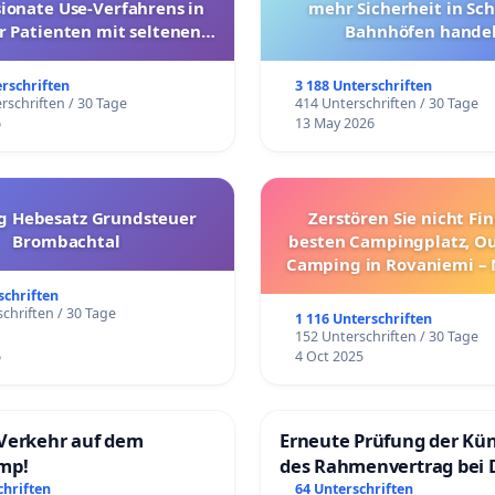
onate Use-Verfahrens in
mehr Sicherheit in Sc
r Patienten mit seltenen
Bahnhöfen handel
trararen Erkrankungen
erschriften
3 188 Unterschriften
rschriften / 30 Tage
414 Unterschriften / 30 Tage
6
13 May 2026
g Hebesatz Grundsteuer
Zerstören Sie nicht Fi
Brombachtal
besten Campingplatz, O
Camping in Rovaniemi –
Umzug!
schriften
chriften / 30 Tage
1 116 Unterschriften
152 Unterschriften / 30 Tage
6
4 Oct 2025
Verkehr auf dem
Erneute Prüfung der Kü
mp!
des Rahmenvertrag bei 
Fahrwegdienste Gmbh
chriften
64 Unterschriften