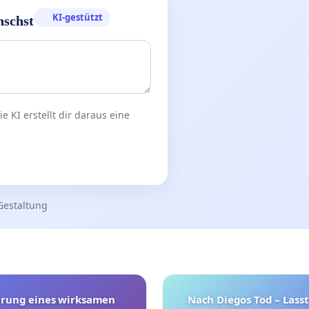
KI-gestützt
nschst
 KI erstellt dir daraus eine
Gestaltung
hrung eines wirksamen
Nach Diegos Tod – Lasst