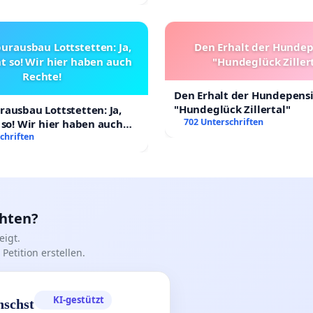
urausbau Lottstetten: Ja,
Den Erhalt der Hunde
t so! Wir hier haben auch
"Hundeglück Ziller
Rechte!
Den Erhalt der Hundepens
"Hundeglück Zillertal"
ausbau Lottstetten: Ja,
702 Unterschriften
 so! Wir hier haben auch
chriften
chten?
igt.
Petition erstellen.
KI-gestützt
nschst