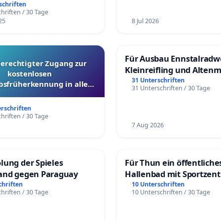
üfung und Alternativen
schriften
hriften / 30 Tage
25
8 Jul 2026
Für Ausbau Ennstalradw
berechtigter Zugang zur
Kleinreifling und Alten
kostenlosen
31 Unterschriften
bsfrüherkennung in allen
31 Unterschriften / 30 Tage
Kantonen
erschriften
hriften / 30 Tage
7 Aug 2026
lung der Spieles
Für Thun ein öffentliche
and gegen Paraguay
Hallenbad mit Sportzen
schaffen
chriften
10 Unterschriften
hriften / 30 Tage
10 Unterschriften / 30 Tage