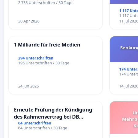
und ul
2 733 Unterschriften / 30 Tage
1 117 Unt
1 117 Unte
30 Apr 2026
11 Jul 202
1 Milliarde für freie Medien
Senkun
294 Unterschriften
196 Unterschriften / 30 Tage
174 Unter
174 Unters
24 Jun 2026
14 Jul 202
Erneute Prüfung der Kündigung
Un
des Rahmenvertrag bei DB
Mehrbe
Fahrwegdienste Gmbh
64 Unterschriften
K
64 Unterschriften / 30 Tage
Schüler