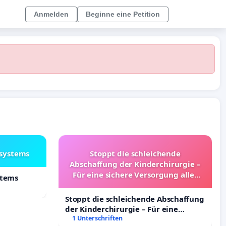
Anmelden
Beginne eine Petition
lsystems
Stoppt die schleichende
Abschaffung der Kinderchirurgie –
Für eine sichere Versorgung aller
stems
Kinder in Deutschland
Stoppt die schleichende Abschaffung
der Kinderchirurgie – Für eine
sichere Versorgung aller Kinder in
1 Unterschriften