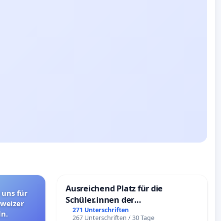
Ausreichend Platz für die
 uns für
Schüler.innen der
hweizer
Schönbergschule
271 Unterschriften
n.
267 Unterschriften / 30 Tage