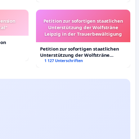
Deutschland
pension
Petition zur sofortigen staatlichen
tal"
Unterstützung der Wolfsträne
Leipzig in der Trauerbewältigung
ion
Petition zur sofortigen staatlichen
Unterstützung der Wolfsträne
Leipzig in der Trauerbewältigung
1 127 Unterschriften