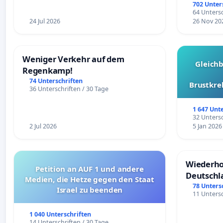
Überpr
702 Unter
64 Untersc
24 Jul 2026
26 Nov 20
Weniger Verkehr auf dem
Gleich
Regenkamp!
74 Unterschriften
Brustkre
36 Unterschriften / 30 Tage
1 647 Unt
32 Untersc
2 Jul 2026
5 Jan 2026
Wiederho
Petition an AUF 1 und andere
Deutschl
Medien, die Hetze gegen den Staat
78 Unters
Israel zu beenden
11 Untersc
1 040 Unterschriften
14 Unterschriften / 30 Tage