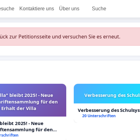
esuche
Kontaktiere uns
Über uns
Suche
rück zur Petitionsseite und versuchen Sie es erneut.
lla" bleibt 2025! - Neue
Verbesserung des Schu
hriftensammlung für den
Erhalt der Villa
Verbesserung des Schulsy
20 Unterschriften
 bleibt 2025! - Neue
iftensammlung für den
Villa
rschriften