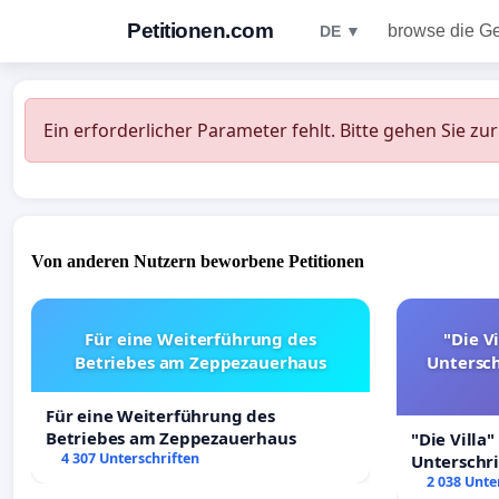
Petitionen.com
browse die G
DE ▼
Ein erforderlicher Parameter fehlt. Bitte gehen Sie zu
Von anderen Nutzern beworbene Petitionen
Für eine Weiterführung des
"Die Vi
Betriebes am Zeppezauerhaus
Untersc
Für eine Weiterführung des
Betriebes am Zeppezauerhaus
"Die Villa"
4 307 Unterschriften
Unterschr
Erhalt der 
2 038 Unte