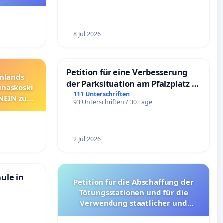
8 Jul 2026
Petition für eine Verbesserung
nnlands
der Parksituation am Pfalzplatz in
unaskoski
Mannheim
111 Unterschriften
 NEIN zum
93 Unterschriften / 30 Tage
2 Jul 2026
hule in
Petition für die Abschaffung der
Tötungsstationen und für die
Verwendung staatlicher und
kommunaler Mittel zur Prävention