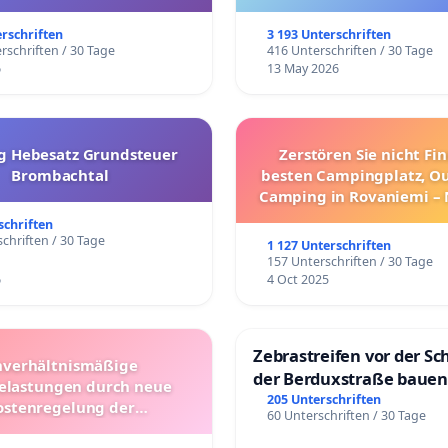
trararen Erkrankungen
erschriften
3 193 Unterschriften
rschriften / 30 Tage
416 Unterschriften / 30 Tage
6
13 May 2026
g Hebesatz Grundsteuer
Zerstören Sie nicht Fi
Brombachtal
besten Campingplatz, O
Camping in Rovaniemi –
Umzug!
schriften
chriften / 30 Tage
1 127 Unterschriften
157 Unterschriften / 30 Tage
6
4 Oct 2025
Zebrastreifen vor der Sc
verhältnismäßige
der Berduxstraße bauen
lastungen durch neue
205 Unterschriften
ostenregelung der
60 Unterschriften / 30 Tage
beförderung – Bitte um