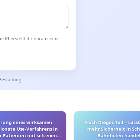
 KI erstellt dir daraus eine
Gestaltung
hrung eines wirksamen
Nach Diegos Tod – Lasst
onate Use-Verfahrens in
mehr Sicherheit in Sc
r Patienten mit seltenen
Bahnhöfen handel