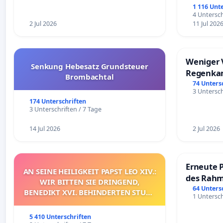
1 116 Unt
4 Untersch
2 Jul 2026
11 Jul 202
Weniger 
Senkung Hebesatz Grundsteuer
Regenka
Brombachtal
74 Unters
3 Untersch
174 Unterschriften
3 Unterschriften / 7 Tage
14 Jul 2026
2 Jul 2026
Erneute 
AN SEINE HEILIGKEIT PAPST LEO XIV.:
des Rahm
WIR BITTEN SIE DRINGEND,
Fahrweg
64 Unters
BENEDIKT XVI. BEHINDERTEN STUHL
1 Untersch
ZU ERKLÄREN UND/ODER DAS
ENTSPRECHENDE VERFAHREN
5 410 Unterschriften