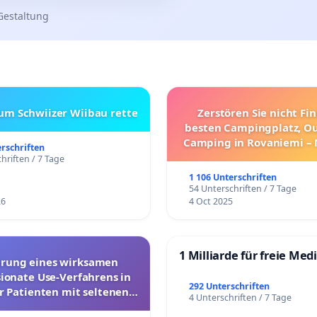
Gestaltung
zum Schwiizer Wiibau rette
Zerstören Sie nicht Fi
besten Campingplatz, O
Camping in Rovaniemi –
erschriften
Umzug!
hriften / 7 Tage
1 106 Unterschriften
54 Unterschriften / 7 Tage
26
4 Oct 2025
1 Milliarde für freie Med
hrung eines wirksamen
onate Use-Verfahrens in
292 Unterschriften
r Patienten mit seltenen
4 Unterschriften / 7 Tage
trararen Erkrankungen