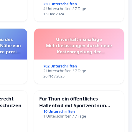
250 Unterschriften
4 Unterschriften / 7 Tage
15 Dec 2024
au des
Unverhältnismäßige
 Nähe von
Mehrbelastungen durch neue
ce proti
Kostenregelung der
ku Sandl“
Schülerbeförderung – Bitte um
vě (česká
Überprüfung und Alternativen
702 Unterschriften
)
2 Unterschriften / 7 Tage
26 Nov 2025
recht
Für Thun ein öffentliches
 schützen
Hallenbad mit Sportzentrum
schaffen
10 Unterschriften
1 Unterschriften / 7 Tage