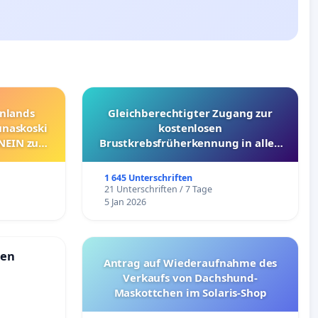
nnlands
Gleichberechtigter Zugang zur
unaskoski
kostenlosen
 NEIN zum
Brustkrebsfrüherkennung in allen
Kantonen
1 645 Unterschriften
21 Unterschriften / 7 Tage
5 Jan 2026
ien
Antrag auf Wiederaufnahme des
Verkaufs von Dachshund-
Maskottchen im Solaris-Shop