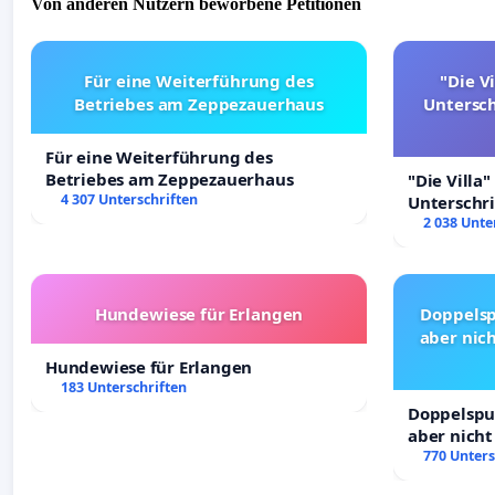
Von anderen Nutzern beworbene Petitionen
Für eine Weiterführung des
"Die Vi
Betriebes am Zeppezauerhaus
Untersc
Für eine Weiterführung des
Betriebes am Zeppezauerhaus
"Die Villa"
4 307 Unterschriften
Unterschr
Erhalt der 
2 038 Unte
Hundewiese für Erlangen
Doppelsp
aber nich
Hundewiese für Erlangen
183 Unterschriften
Doppelspur
aber nicht
Rechte!
770 Unters