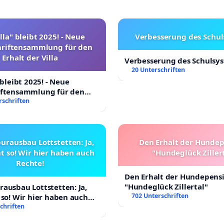
lla" bleibt 2025! - Neue
Verbesserung des Schu
hriftensammlung für den
Erhalt der Villa
Verbesserung des Schulsy
20 Unterschriften
 bleibt 2025! - Neue
iftensammlung für den
Villa
rschriften
urausbau Lottstetten: Ja,
Den Erhalt der Hunde
t so! Wir hier haben auch
"Hundeglück Ziller
Rechte!
Den Erhalt der Hundepens
"Hundeglück Zillertal"
ausbau Lottstetten: Ja,
702 Unterschriften
 so! Wir hier haben auch
chriften