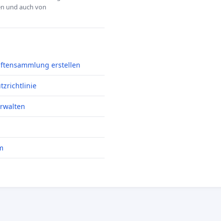
hen und auch von
iftensammlung erstellen
zrichtlinie
erwalten
m