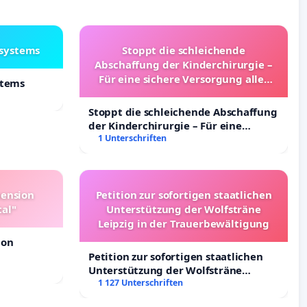
lsystems
Stoppt die schleichende
Abschaffung der Kinderchirurgie –
Für eine sichere Versorgung aller
stems
Kinder in Deutschland
Stoppt die schleichende Abschaffung
der Kinderchirurgie – Für eine
sichere Versorgung aller Kinder in
1 Unterschriften
Deutschland
pension
Petition zur sofortigen staatlichen
tal"
Unterstützung der Wolfsträne
Leipzig in der Trauerbewältigung
ion
Petition zur sofortigen staatlichen
Unterstützung der Wolfsträne
Leipzig in der Trauerbewältigung
1 127 Unterschriften