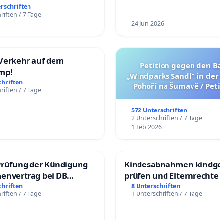
erschriften
riften / 7 Tage
6
24 Jun 2026
Verkehr auf dem
Petition gegen den B
mp!
„Windparks Sandl“ in der
chriften
Pohoří na Šumavě / Peti
riften / 7 Tage
výstavbě „větrného par
nedaleko Pohoří na Šuma
572 Unterschriften
verze petice níže
2 Unterschriften / 7 Tage
1 Feb 2026
Prüfung der Kündigung
Kindesabnahmen kindge
envertrag bei DB
prüfen und Elternrechte
dienste Gmbh
chriften
8 Unterschriften
riften / 7 Tage
1 Unterschriften / 7 Tage