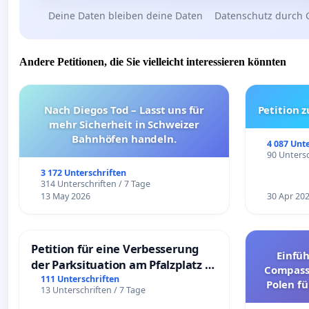
Deine Daten bleiben deine Daten
Datenschutz durch 
Andere Petitionen, die Sie vielleicht interessieren könnten
Nach Diegos Tod – Lasst uns für
Petition 
mehr Sicherheit in Schweizer
Bahnhöfen handeln.
4 087 Unt
90 Untersc
3 172 Unterschriften
314 Unterschriften / 7 Tage
13 May 2026
30 Apr 20
Petition für eine Verbesserung
Einfü
der Parksituation am Pfalzplatz in
Compassi
Mannheim
111 Unterschriften
Polen fü
13 Unterschriften / 7 Tage
und ul