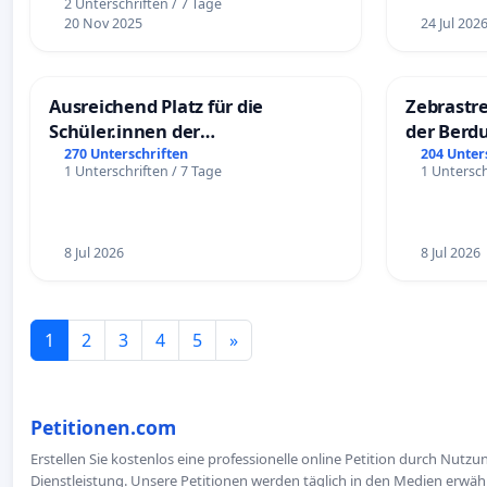
EINZULEITEN.
2 Unterschriften / 7 Tage
20 Nov 2025
24 Jul 202
Ausreichend Platz für die
Zebrastre
Schüler.innen der
der Berd
Schönbergschule
270 Unterschriften
204 Unter
1 Unterschriften / 7 Tage
1 Untersch
8 Jul 2026
8 Jul 2026
1
2
3
4
5
»
Petitionen.com
Erstellen Sie kostenlos eine professionelle online Petition durch Nutz
Dienstleistung. Unsere Petitionen werden täglich in den Medien erwähn