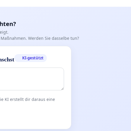
chten?
igt.
iff Maßnahmen. Werden Sie dasselbe tun?
KI-gestützt
nschst
 KI erstellt dir daraus eine