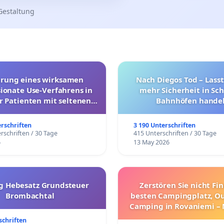
Gestaltung
hrung eines wirksamen
Nach Diegos Tod – Lasst
onate Use-Verfahrens in
mehr Sicherheit in Sc
r Patienten mit seltenen
Bahnhöfen handel
trararen Erkrankungen
erschriften
3 190 Unterschriften
rschriften / 30 Tage
415 Unterschriften / 30 Tage
6
13 May 2026
g Hebesatz Grundsteuer
Zerstören Sie nicht Fi
Brombachtal
besten Campingplatz, O
Camping in Rovaniemi –
Umzug!
schriften