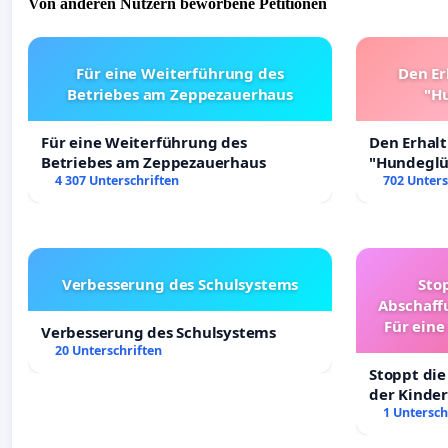
Von anderen Nutzern beworbene Petitionen
Für eine Weiterführung des
Den Er
Betriebes am Zeppezauerhaus
"Hu
Für eine Weiterführung des
Den Erhal
Betriebes am Zeppezauerhaus
"Hundeglüc
4 307 Unterschriften
702 Unters
Verbesserung des Schulsystems
Sto
Abschaff
Für eine
Verbesserung des Schulsystems
Ki
20 Unterschriften
Stoppt die
der Kinder
sichere Ve
1 Untersch
Deutschla