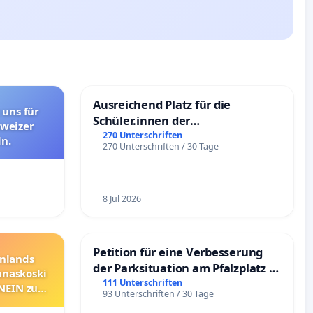
Ausreichend Platz für die
 uns für
Schüler.innen der
hweizer
Schönbergschule
270 Unterschriften
n.
270 Unterschriften / 30 Tage
8 Jul 2026
Petition für eine Verbesserung
nnlands
der Parksituation am Pfalzplatz in
unaskoski
Mannheim
111 Unterschriften
 NEIN zum
93 Unterschriften / 30 Tage