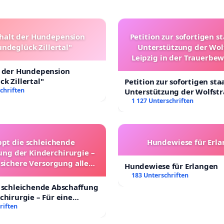
halt der Hundepension
Petition zur sofortigen s
ndeglück Zillertal"
Unterstützung der Wol
Leipzig in der Trauerbe
t der Hundepension
k Zillertal"
Petition zur sofortigen sta
chriften
Unterstützung der Wolfst
Leipzig in der Trauerbewä
1 127 Unterschriften
ppt die schleichende
Hundewiese für Erl
ung der Kinderchirurgie –
 sichere Versorgung aller
Hundewiese für Erlangen
nder in Deutschland
183 Unterschriften
 schleichende Abschaffung
chirurgie – Für eine
rsorgung aller Kinder in
riften
nd