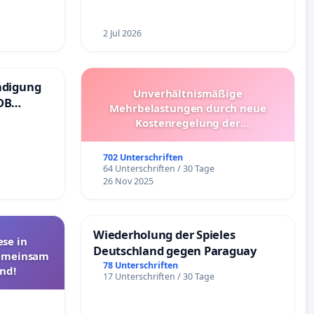
2 Jul 2026
ndigung
Unverhältnismäßige
DB
Mehrbelastungen durch neue
Kostenregelung der
Schülerbeförderung – Bitte um
Überprüfung und Alternativen
702 Unterschriften
64 Unterschriften / 30 Tage
26 Nov 2025
Wiederholung der Spieles
se in
Deutschland gegen Paraguay
Gemeinsam
78 Unterschriften
nd!
17 Unterschriften / 30 Tage