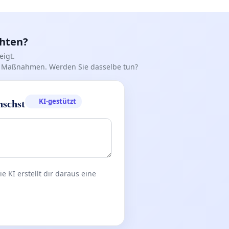
chten?
igt.
iff Maßnahmen. Werden Sie dasselbe tun?
KI-gestützt
nschst
 KI erstellt dir daraus eine