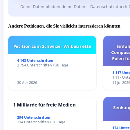
Deine Daten bleiben deine Daten
Datenschutz durch 
Andere Petitionen, die Sie vielleicht interessieren könnten
Petition zum Schwiizer Wiibau rette
Einfü
Compassi
Polen fü
4 143 Unterschriften
und ul
2 754 Unterschriften / 30 Tage
1 117 Unt
1 117 Unte
30 Apr 2026
11 Jul 202
1 Milliarde für freie Medien
Senkun
294 Unterschriften
214 Unterschriften / 30 Tage
174 Unter