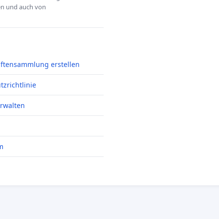
hen und auch von
iftensammlung erstellen
zrichtlinie
erwalten
m