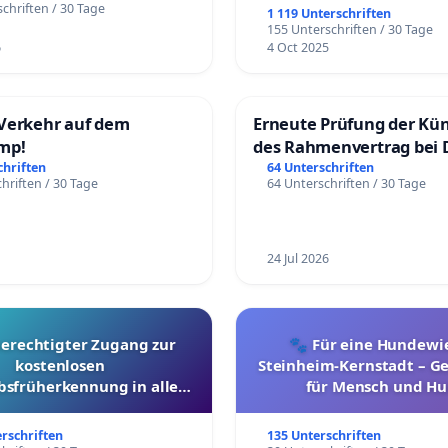
chriften / 30 Tage
1 119 Unterschriften
155 Unterschriften / 30 Tage
6
4 Oct 2025
Verkehr auf dem
Erneute Prüfung der Kü
mp!
des Rahmenvertrag bei 
Fahrwegdienste Gmbh
chriften
64 Unterschriften
hriften / 30 Tage
64 Unterschriften / 30 Tage
24 Jul 2026
berechtigter Zugang zur
🐾 Für eine Hundewie
kostenlosen
Steinheim-Kernstadt – 
bsfrüherkennung in allen
für Mensch und Hu
Kantonen
erschriften
135 Unterschriften