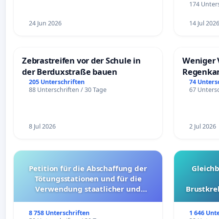
174 Unters
24 Jun 2026
14 Jul 202
Zebrastreifen vor der Schule in
Weniger 
der Berduxstraße bauen
Regenka
205 Unterschriften
74 Unters
88 Unterschriften / 30 Tage
67 Untersc
8 Jul 2026
2 Jul 2026
Petition für die Abschaffung der
Gleich
Tötungsstationen und für die
Verwendung staatlicher und
Brustkre
kommunaler Mittel zur Prävention
8 758 Unterschriften
1 646 Unt