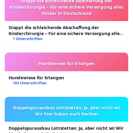
Stoppt die schleichende Abschaffung der
Kinderchirurgie – Für eine sichere Versorgung aller
Kinder in Deutschland
Stoppt die schleichende Abschaffung der
Kinderchirurgie – Für eine sichere Versorgung aller
Kinder in Deutschland
1 Unterschriften
Hundewiese für Erlangen
Hundewiese für Erlangen
183 Unterschriften
Doppelspurausbau Lottstetten: Ja, aber nicht so!
Wir hier haben auch Rechte!
Doppelspurausbau Lottstetten: Ja, aber nicht so! Wir