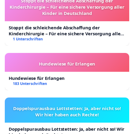
Stoppt die schleichende Abschaffung der
Kinderchirurgie – Für eine sichere Versorgung aller
Kinder in Deutschland
Stoppt die schleichende Abschaffung der
Kinderchirurgie – Für eine sichere Versorgung aller
Kinder in Deutschland
1 Unterschriften
Hundewiese für Erlangen
Hundewiese für Erlangen
183 Unterschriften
Doppelspurausbau Lottstetten: Ja, aber nicht so!
Wir hier haben auch Rechte!
Doppelspurausbau Lottstetten: Ja, aber nicht so! Wir