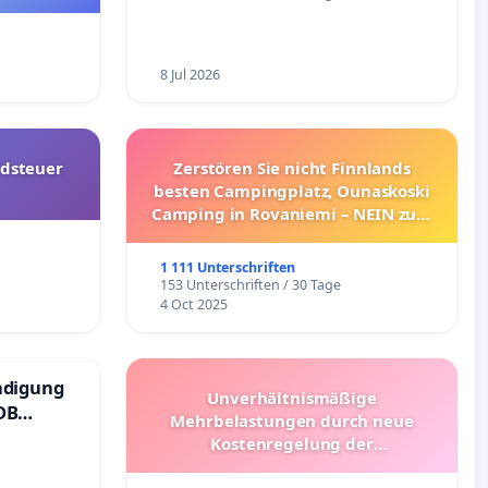
8 Jul 2026
dsteuer
Zerstören Sie nicht Finnlands
besten Campingplatz, Ounaskoski
Camping in Rovaniemi – NEIN zum
Umzug!
1 111 Unterschriften
153 Unterschriften / 30 Tage
4 Oct 2025
ndigung
Unverhältnismäßige
DB
Mehrbelastungen durch neue
Kostenregelung der
Schülerbeförderung – Bitte um