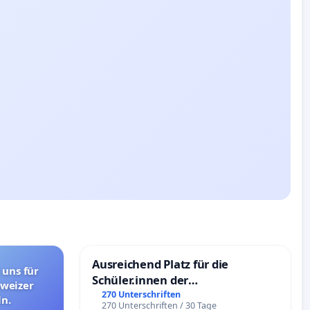
Ausreichend Platz für die
 uns für
Schüler.innen der
hweizer
Schönbergschule
270 Unterschriften
n.
270 Unterschriften / 30 Tage