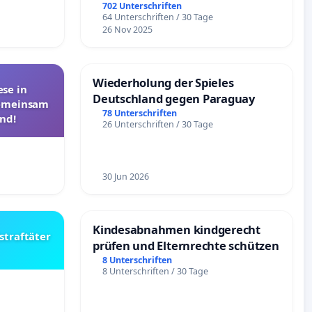
Überprüfung und Alternativen
702 Unterschriften
64 Unterschriften / 30 Tage
26 Nov 2025
Wiederholung der Spieles
se in
Deutschland gegen Paraguay
Gemeinsam
78 Unterschriften
nd!
26 Unterschriften / 30 Tage
30 Jun 2026
Kindesabnahmen kindgerecht
straftäter
prüfen und Elternrechte schützen
8 Unterschriften
8 Unterschriften / 30 Tage