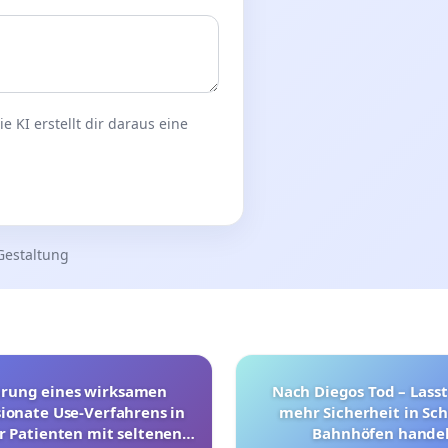
 KI erstellt dir daraus eine
Gestaltung
hrung eines wirksamen
Nach Diegos Tod – Lasst
onate Use-Verfahrens in
mehr Sicherheit in Sc
r Patienten mit seltenen
Bahnhöfen handel