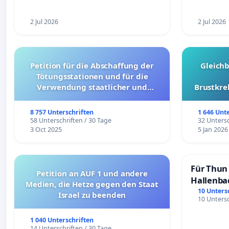
2 Jul 2026
2 Jul 2026
Petition für die Abschaffung der
Gleich
Tötungsstationen und für die
Verwendung staatlicher und
Brustkre
kommunaler Mittel zur Prävention
8 757 Unterschriften
1 646 Unt
58 Unterschriften / 30 Tage
32 Untersc
3 Oct 2025
5 Jan 2026
Für Thun 
Petition an AUF 1 und andere
Hallenba
Medien, die Hetze gegen den Staat
schaffen
10 Unters
Israel zu beenden
10 Untersc
1 040 Unterschriften
14 Unterschriften / 30 Tage