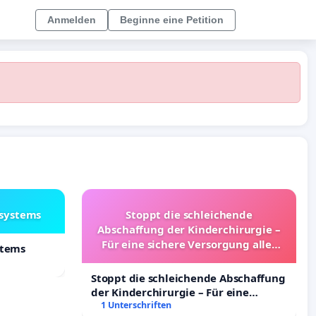
Anmelden
Beginne eine Petition
lsystems
Stoppt die schleichende
Abschaffung der Kinderchirurgie –
Für eine sichere Versorgung aller
stems
Kinder in Deutschland
Stoppt die schleichende Abschaffung
der Kinderchirurgie – Für eine
sichere Versorgung aller Kinder in
1 Unterschriften