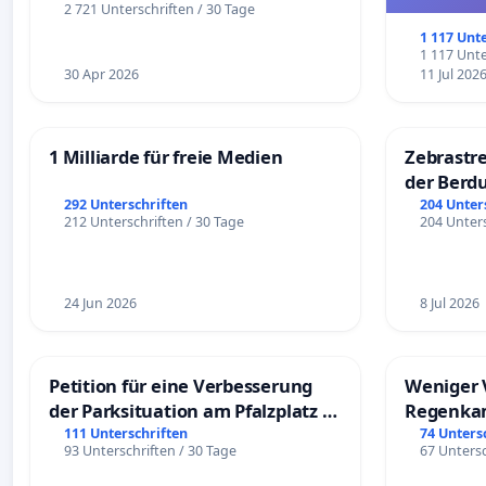
und ul
2 721 Unterschriften / 30 Tage
1 117 Unt
1 117 Unte
30 Apr 2026
11 Jul 202
1 Milliarde für freie Medien
Zebrastre
der Berd
292 Unterschriften
204 Unter
212 Unterschriften / 30 Tage
204 Unters
24 Jun 2026
8 Jul 2026
Petition für eine Verbesserung
Weniger 
der Parksituation am Pfalzplatz in
Regenka
Mannheim
111 Unterschriften
74 Unters
93 Unterschriften / 30 Tage
67 Untersc