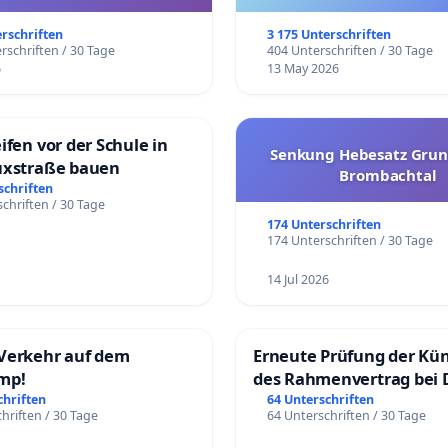
trararen Erkrankungen
erschriften
3 175 Unterschriften
rschriften / 30 Tage
404 Unterschriften / 30 Tage
6
13 May 2026
ifen vor der Schule in
Senkung Hebesatz Grun
uxstraße bauen
Brombachtal
schriften
chriften / 30 Tage
174 Unterschriften
174 Unterschriften / 30 Tage
14 Jul 2026
Verkehr auf dem
Erneute Prüfung der Kü
mp!
des Rahmenvertrag bei 
Fahrwegdienste Gmbh
chriften
64 Unterschriften
hriften / 30 Tage
64 Unterschriften / 30 Tage