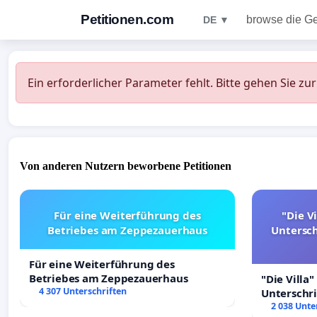
Petitionen.com
browse die G
DE ▼
Ein erforderlicher Parameter fehlt. Bitte gehen Sie zu
Von anderen Nutzern beworbene Petitionen
Für eine Weiterführung des
"Die Vi
Betriebes am Zeppezauerhaus
Untersc
Für eine Weiterführung des
Betriebes am Zeppezauerhaus
"Die Villa"
4 307 Unterschriften
Unterschr
Erhalt der 
2 038 Unte