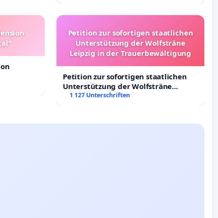
Deutschland
pension
Petition zur sofortigen staatlichen
tal"
Unterstützung der Wolfsträne
Leipzig in der Trauerbewältigung
ion
Petition zur sofortigen staatlichen
Unterstützung der Wolfsträne
Leipzig in der Trauerbewältigung
1 127 Unterschriften