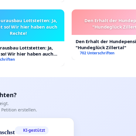
urausbau Lottstetten: Ja,
Den Erhalt der Hunde
t so! Wir hier haben auch
"Hundeglück Ziller
Rechte!
Den Erhalt der Hundepens
"Hundeglück Zillertal"
ausbau Lottstetten: Ja,
702 Unterschriften
 so! Wir hier haben auch
chriften
chten?
igt.
Petition erstellen.
KI-gestützt
nschst