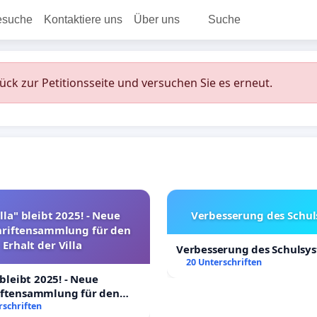
esuche
Kontaktiere uns
Über uns
Suche
rück zur Petitionsseite und versuchen Sie es erneut.
lla" bleibt 2025! - Neue
Verbesserung des Schu
hriftensammlung für den
Erhalt der Villa
Verbesserung des Schulsy
20 Unterschriften
 bleibt 2025! - Neue
iftensammlung für den
Villa
rschriften