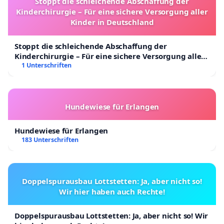
Stoppt die schleichende Abschaffung der
Kinderchirurgie – Für eine sichere Versorgung aller
Kinder in Deutschland
Stoppt die schleichende Abschaffung der
Kinderchirurgie – Für eine sichere Versorgung aller
Kinder in Deutschland
1 Unterschriften
Hundewiese für Erlangen
Hundewiese für Erlangen
183 Unterschriften
Doppelspurausbau Lottstetten: Ja, aber nicht so!
Wir hier haben auch Rechte!
Doppelspurausbau Lottstetten: Ja, aber nicht so! Wir