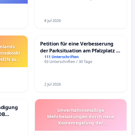
8 Jul 2026
Petition für eine Verbesserung
nnlands
der Parksituation am Pfalzplatz in
unaskoski
Mannheim
111 Unterschriften
 NEIN zum
93 Unterschriften / 30 Tage
2 Jul 2026
ndigung
Unverhältnismäßige
DB
Mehrbelastungen durch neue
Kostenregelung der
Schülerbeförderung – Bitte um