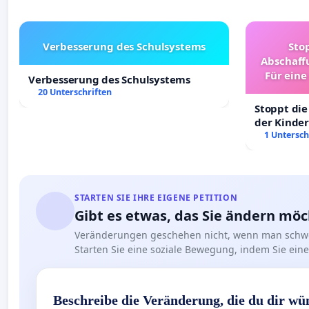
Verbesserung des Schulsystems
Sto
Abschaff
Für eine
Verbesserung des Schulsystems
Ki
20 Unterschriften
Stoppt die
der Kinder
sichere Ve
1 Untersch
Deutschla
STARTEN SIE IHRE EIGENE PETITION
Gibt es etwas, das Sie ändern mö
Veränderungen geschehen nicht, wenn man schwe
Starten Sie eine soziale Bewegung, indem Sie eine 
Beschreibe die Veränderung, die du dir wü