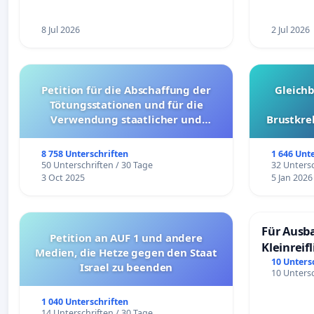
8 Jul 2026
2 Jul 2026
Petition für die Abschaffung der
Gleich
Tötungsstationen und für die
Verwendung staatlicher und
Brustkre
kommunaler Mittel zur Prävention
8 758 Unterschriften
1 646 Unt
50 Unterschriften / 30 Tage
32 Untersc
3 Oct 2025
5 Jan 2026
Für Ausb
Petition an AUF 1 und andere
Kleinreif
Medien, die Hetze gegen den Staat
10 Unters
Israel zu beenden
10 Untersc
1 040 Unterschriften
14 Unterschriften / 30 Tage