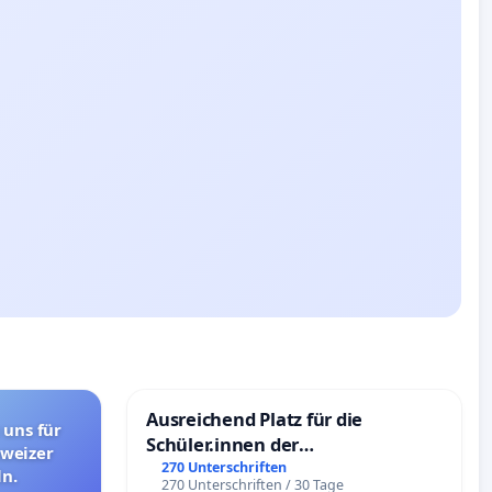
Ausreichend Platz für die
 uns für
Schüler.innen der
hweizer
Schönbergschule
270 Unterschriften
n.
270 Unterschriften / 30 Tage