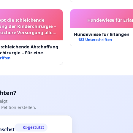
ppt die schleichende
Hundewiese für Erl
ung der Kinderchirurgie –
 sichere Versorgung aller
Hundewiese für Erlangen
nder in Deutschland
183 Unterschriften
 schleichende Abschaffung
chirurgie – Für eine
rsorgung aller Kinder in
riften
nd
chten?
igt.
Petition erstellen.
KI-gestützt
nschst