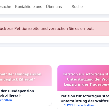
esuche
Kontaktiere uns
Über uns
Suche
rück zur Petitionsseite und versuchen Sie es erneut.
halt der Hundepension
Petition zur sofortigen s
ndeglück Zillertal"
Unterstützung der Wol
Leipzig in der Trauerbe
t der Hundepension
k Zillertal"
Petition zur sofortigen sta
chriften
Unterstützung der Wolfst
Leipzig in der Trauerbewä
1 127 Unterschriften