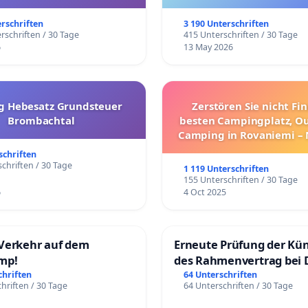
trararen Erkrankungen
erschriften
3 190 Unterschriften
rschriften / 30 Tage
415 Unterschriften / 30 Tage
6
13 May 2026
g Hebesatz Grundsteuer
Zerstören Sie nicht Fi
Brombachtal
besten Campingplatz, O
Camping in Rovaniemi –
Umzug!
schriften
chriften / 30 Tage
1 119 Unterschriften
155 Unterschriften / 30 Tage
6
4 Oct 2025
Verkehr auf dem
Erneute Prüfung der Kü
mp!
des Rahmenvertrag bei 
Fahrwegdienste Gmbh
chriften
64 Unterschriften
hriften / 30 Tage
64 Unterschriften / 30 Tage