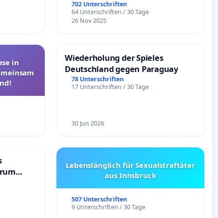
Überprüfung und Alternativen
702 Unterschriften
64 Unterschriften / 30 Tage
26 Nov 2025
Wiederholung der Spieles
se in
Deutschland gegen Paraguay
Gemeinsam
78 Unterschriften
nd!
17 Unterschriften / 30 Tage
30 Jun 2026
s
Lebenslänglich für Sexualstraftäter
trum
aus Innsbruck
507 Unterschriften
9 Unterschriften / 30 Tage