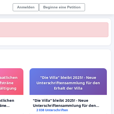
Anmelden
Beginne eine Petition
taatlichen
"Die Villa" bleibt 2025! - Neue
fsträne
Unterschriftensammlung für den
wältigung
Erhalt der Villa
atlichen
"Die Villa" bleibt 2025! - Neue
räne
Unterschriftensammlung für den
ltigung
Erhalt der Villa
2 038 Unterschriften