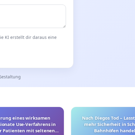
 KI erstellt dir daraus eine
Gestaltung
hrung eines wirksamen
Nach Diegos Tod – Lasst
onate Use-Verfahrens in
mehr Sicherheit in Sc
r Patienten mit seltenen
Bahnhöfen handel