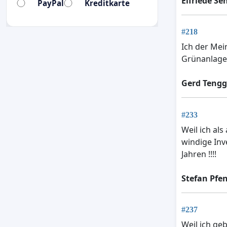
Elfriede Se
PayPal
Kreditkarte
#218
Ich der Mei
Grünanlage
Gerd Tengg
#233
Weil ich al
windige Inv
Jahren !!!!
Stefan Pfe
#237
Weil ich geb