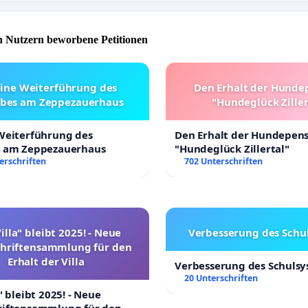
 Nutzern beworbene Petitionen
eine Weiterführung des
Den Erhalt der Hunde
ebes am Zeppezauerhaus
"Hundeglück Ziller
 Weiterführung des
Den Erhalt der Hundepen
s am Zeppezauerhaus
"Hundeglück Zillertal"
erschriften
702 Unterschriften
illa" bleibt 2025! - Neue
Verbesserung des Schu
chriftensammlung für den
Erhalt der Villa
Verbesserung des Schuls
20 Unterschriften
" bleibt 2025! - Neue