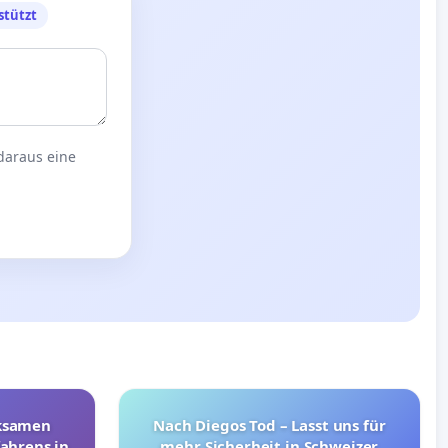
stützt
 daraus eine
rksamen
Nach Diegos Tod – Lasst uns für
ahrens in
mehr Sicherheit in Schweizer