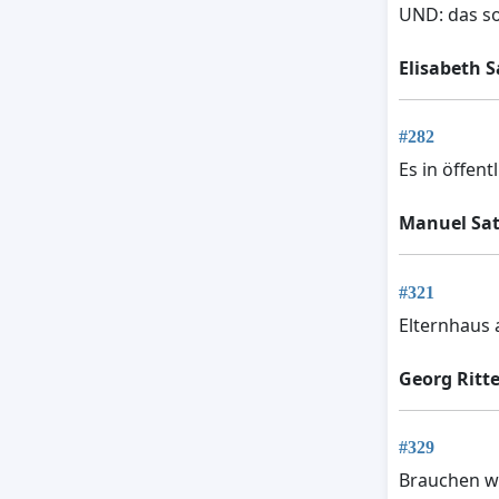
UND: das so
Elisabeth S
#282
Es in öffen
Manuel Sat
#321
Elternhaus 
Georg Ritte
#329
Brauchen wi