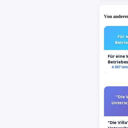
Von anderen
Für 
Betri
Für eine
Betriebe
4 307 Unt
"Die V
Unters
"Die Villa