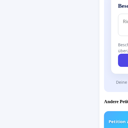
Bes
Besch
über
Deine
Andere Petit
Petition