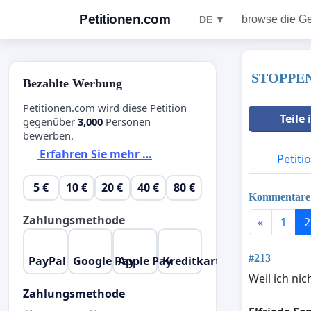
Petitionen.com
browse die G
DE ▼
STOPPE
Bezahlte Werbung
Petitionen.com wird diese Petition
Teile
gegenüber
3,000
Personen
bewerben.
Erfahren Sie mehr …
Petiti
5 €
10 €
20 €
40 €
80 €
Kommentare
Zahlungsmethode
«
1
2
#213
PayPal
Google Pay
Apple Pay
Kreditkarte
Weil ich ni
Zahlungsmethode