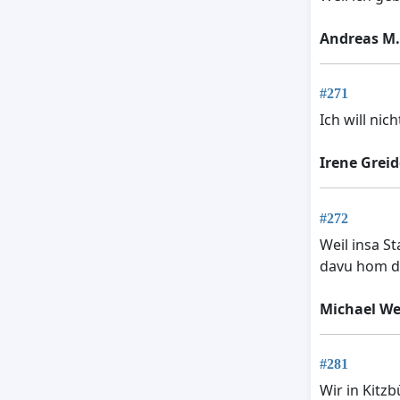
Andreas M.
#271
Ich will nic
Irene Greid
#272
Weil insa S
davu hom 
Michael We
#281
Wir in Kitz