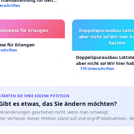
riftensammlung für den
 Villa
erschriften
dewiese für Erlangen
Doppelspurausbau Lottst
aber nicht so! Wir hier 
Rechte!
se für Erlangen
schriften
Doppelspurausbau Lottstet
aber nicht so! Wir hier h
Rechte!
770 Unterschriften
STARTEN SIE IHRE EIGENE PETITION
Gibt es etwas, das Sie ändern möchten?
Veränderungen geschehen nicht, wenn man schweigt.
Der Verfasser dieser Petition stand auf und ergriff Maßnahmen. W