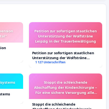
pension
Petition zur sofortigen staatlichen
tal"
Unterstützung der Wolfsträne
Leipzig in der Trauerbewältigung
sion
Petition zur sofortigen staatlichen
Unterstützung der Wolfsträne
Leipzig in der Trauerbewältigung
1 127 Unterschriften
lsystems
Stoppt die schleichende
Abschaffung der Kinderchirurgie –
Für eine sichere Versorgung aller
ystems
Kinder in Deutschland
Stoppt die schleichende