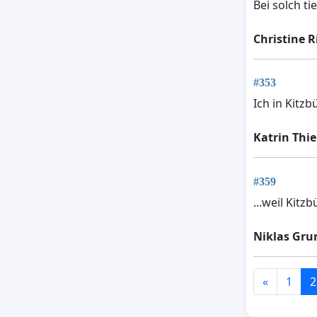
Bei solch t
Christine R
#353
Ich in Kitz
Katrin Thie
#359
...weil Kit
Niklas Gru
«
1
2