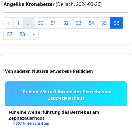
Angelika Kronabetter
(Dellach, 2024-03-26)
«
1
...
50
51
52
53
54
55
56
57
58
»
Von anderen Nutzern beworbene Petitionen
Für eine Weiterführung des Betriebes am
Zeppezauerhaus
Für eine Weiterführung des Betriebes am
Zeppezauerhaus
4 307 Unterschriften