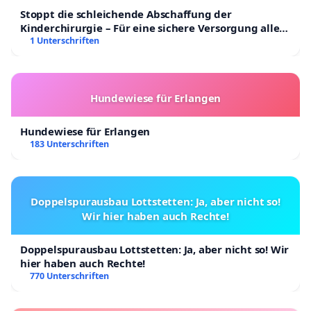
Stoppt die schleichende Abschaffung der
Kinderchirurgie – Für eine sichere Versorgung aller
Kinder in Deutschland
1 Unterschriften
Hundewiese für Erlangen
Hundewiese für Erlangen
183 Unterschriften
Doppelspurausbau Lottstetten: Ja, aber nicht so!
Wir hier haben auch Rechte!
Doppelspurausbau Lottstetten: Ja, aber nicht so! Wir
hier haben auch Rechte!
770 Unterschriften