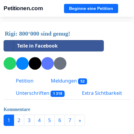
Petitionen.com
Beginne eine Petition
Rigi: 800‘000 sind genug!
Teile in Facebook
Petition
Meldungen
52
Unterschriften
Extra Sichtbarkeit
1 318
Kommentare
1
2
3
4
5
6
7
»