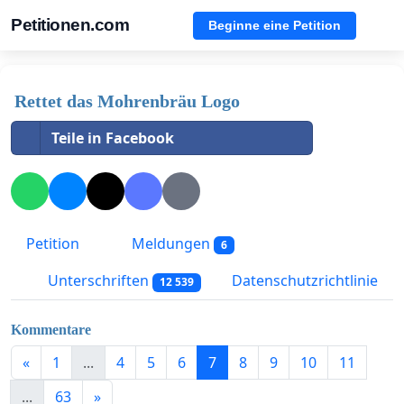
Petitionen.com
Beginne eine Petition
Rettet das Mohrenbräu Logo
Teile in Facebook
Petition
Meldungen
6
Unterschriften
Datenschutzrichtlinie
12 539
Kommentare
«
1
...
4
5
6
7
8
9
10
11
...
63
»