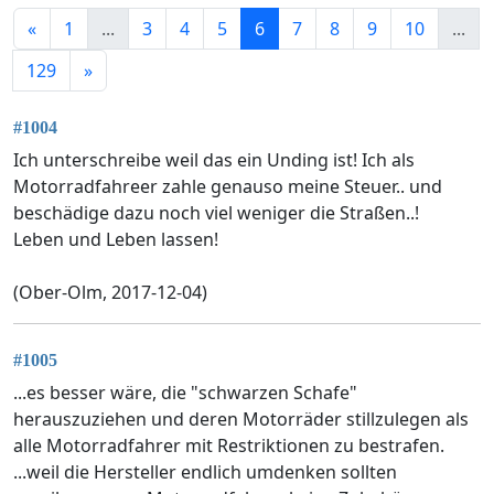
«
1
...
3
4
5
6
7
8
9
10
...
129
»
#1004
Ich unterschreibe weil das ein Unding ist! Ich als
Motorradfahreer zahle genauso meine Steuer.. und
beschädige dazu noch viel weniger die Straßen..!
Leben und Leben lassen!
(Ober-Olm, 2017-12-04)
#1005
...es besser wäre, die "schwarzen Schafe"
herauszuziehen und deren Motorräder stillzulegen als
alle Motorradfahrer mit Restriktionen zu bestrafen.
...weil die Hersteller endlich umdenken sollten