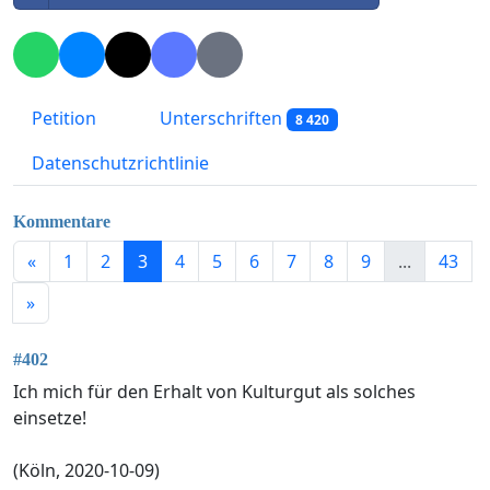
Petition
Unterschriften
8 420
Datenschutzrichtlinie
Kommentare
«
1
2
3
4
5
6
7
8
9
...
43
»
#402
Ich mich für den Erhalt von Kulturgut als solches
einsetze!
(Köln, 2020-10-09)