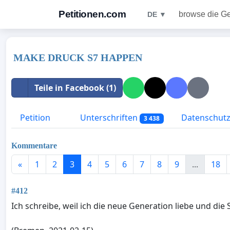
Petitionen.com
browse die G
DE ▼
MAKE DRUCK S7 HAPPEN
Teile in Facebook (1)
Petition
Unterschriften
Datenschutzr
3 438
Kommentare
«
1
2
3
4
5
6
7
8
9
...
18
#412
Ich schreibe, weil ich die neue Generation liebe und die