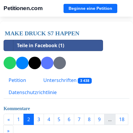
Petitionen.com
Beginne eine Petition
MAKE DRUCK S7 HAPPEN
Teile in Facebook (1)
Petition
Unterschriften
3 438
Datenschutzrichtlinie
Kommentare
«
1
2
3
4
5
6
7
8
9
...
18
»