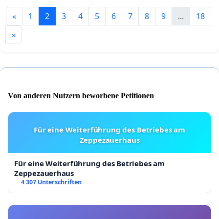
«
1
2
3
4
5
6
7
8
9
...
18
»
Von anderen Nutzern beworbene Petitionen
Für eine Weiterführung des Betriebes am
Zeppezauerhaus
Für eine Weiterführung des Betriebes am
Zeppezauerhaus
4 307 Unterschriften